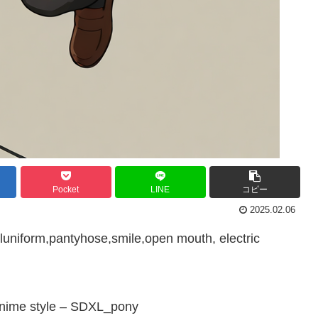
Pocket
LINE
コピー
2025.02.06
uniform,pantyhose,smile,open mouth, electric
ime style – SDXL_pony