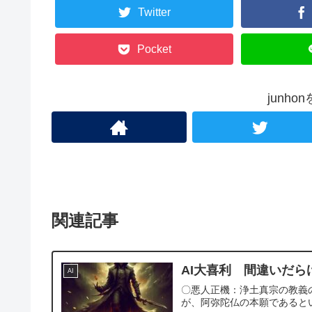
Twitter
Pocket
junh
関連記事
AI大喜利 間違いだ
AI
〇悪人正機：浄土真宗の教義
が、阿弥陀仏の本願であると