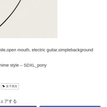
ile,open mouth, electric guitar,simplebackground
ime style – SDXL_pony
女子高生
ェアする