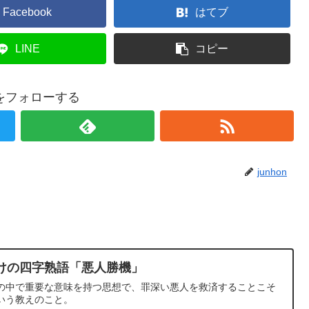
Facebook
はてブ
LINE
コピー
onをフォローする
junhon
らけの四字熟語「悪人勝機」
の中で重要な意味を持つ思想で、罪深い悪人を救済することこそ
いう教えのこと。