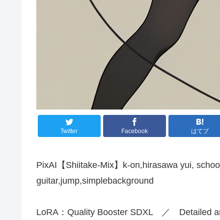
Twitter
Facebook
はてブ
PixAI【Shiitake-Mix】k-on,hirasawa yui, school
guitar,jump,simplebackground
LoRA：Quality Booster SDXL ／ Detailed an