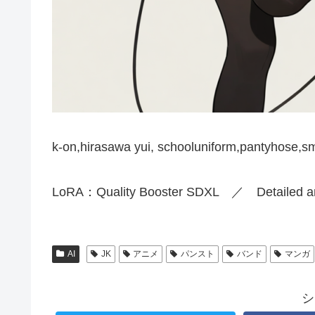
k-on,hirasawa yui, schooluniform,pantyhose,sm
LoRA：Quality Booster SDXL ／ Detailed an
AI
JK
アニメ
パンスト
バンド
マンガ
シ