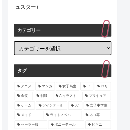
ュスター）
カテゴリー
タグ
アニメ
マンガ
女子高生
JK
ロリ
金髪
制服
AIイラスト
プリキュア
ゲーム
ツインテール
JC
女子中学生
メイド
ライトノベル
ネコ耳
セーラー服
ポニーテール
ビキニ