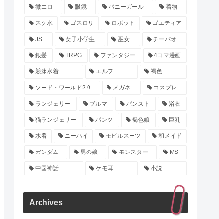
微エロ
眼鏡
バニーガール
着物
スク水
ゴスロリ
ロボット
ゴエティア
JS
女子小学生
巫女
チーパオ
銀髪
TRPG
ファンタジー
4コマ漫画
競泳水着
エルフ
褐色
ソード・ワールド2.0
メガネ
コスプレ
ランジェリー
ブルマ
パンスト
浴衣
猫ランジェリー
パンツ
褐色娘
巨乳
水着
ニーハイ
モビルスーツ
和メイド
ガンダム
男の娘
モンスター
MS
中国神話
ケモ耳
小説
Archives