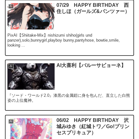
07/29 HAPPY BIRTHDAY 西
AI
住しほ（ガールズ&パンツァー）
PixAI【Shiitake-Mix】nishizumi shiho(girls und
panzer),solo,bunnygirl,playboy bunny,pantyhose, bowtie,smile,
looking ...
AI大喜利【バルーサビョーネ】
AI
『ソード・ワールド2.0』漆黒の金属鎧に身を包んだ、直立した白熊
姿の上位魔神。
06/02 HAPPY BIRTHDAY 沢
AI
城みゆき（紅城トワ／Go!プリン
セスプリキュア）