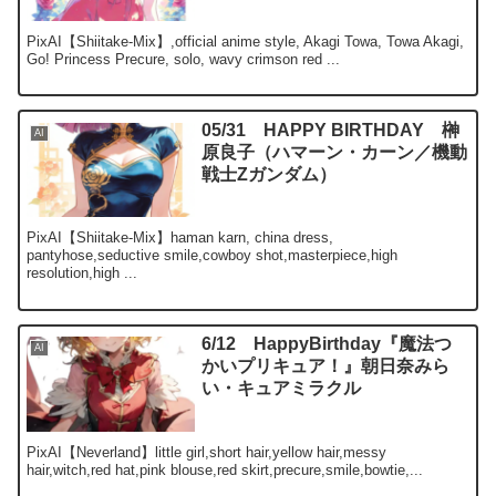
PixAI【Shiitake-Mix】,official anime style, Akagi Towa, Towa Akagi,
Go! Princess Precure, solo, wavy crimson red ...
05/31 HAPPY BIRTHDAY 榊
AI
原良子（ハマーン・カーン／機動
戦士Zガンダム）
PixAI【Shiitake-Mix】haman karn, china dress,
pantyhose,seductive smile,cowboy shot,masterpiece,high
resolution,high ...
6/12 HappyBirthday『魔法つ
AI
かいプリキュア！』朝日奈みら
い・キュアミラクル
PixAI【Neverland】little girl,short hair,yellow hair,messy
hair,witch,red hat,pink blouse,red skirt,precure,smile,bowtie,...