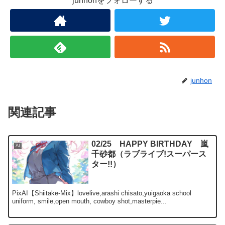
junhonをフォローする
junhon
関連記事
02/25 HAPPY BIRTHDAY 嵐
AI
千砂都（ラブライブ!スーパース
ター!!）
PixAI【Shiitake-Mix】lovelive,arashi chisato,yuigaoka school
uniform, smile,open mouth, cowboy shot,masterpie...