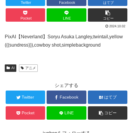
Twitter
Facebook
はてブ
Pocket
LINE
コピー
2024.10.02
PixAI【Neverland】Soryu Asuka Langley,twintail,yellow
(((sundress))),cowboy shot,simplebackground
AI
アニメ
シェアする
Twitter
Facebook
はてブ
Pocket
LINE
コピー