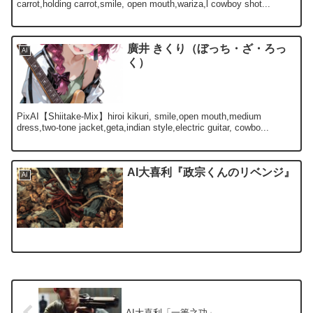
carrot,holding carrot,smile, open mouth,wariza,l cowboy shot...
廣井 きくり（ぼっち・ざ・ろっ
AI
く）
PixAI【Shiitake-Mix】hiroi kikuri, smile,open mouth,medium
dress,two-tone jacket,geta,indian style,electric guitar, cowbo...
AI大喜利『政宗くんのリベンジ』
AI
AI大喜利「一簣之功」