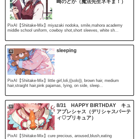
崎のどか（魔法先生ネギま！）
PixAI【Shiitake-Mix】miyazaki nodoka, smile,mahora academy
middle school uniform, cowboy shot,short sleeves, white sh...
sleeping
AI
PixAI【Shiitake-Mix】little girl,loli,((solo)), brown hair, medium
hair,straight hair,pink pajamas, lying, on side, sleep...
8/31 HAPPY BIRTHDAY キュ
AI
アプレシャス（デリシャスパーテ
ィ♡プリキュア）
PixAI【Shiitake-Mix】cure precious, aroused,blush,eating