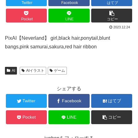
Twitter
Facebook
はてブ
Pocket
LINE
コピー
2023.12.24
PixAI【Neverland】 girl,black hair,ponytail,blunt
bangs,pink samurai,sakura,red hair ribbon
AI
AIイラスト
ゲーム
シェアする
Twitter
Facebook
はてブ
Pocket
LINE
コピー