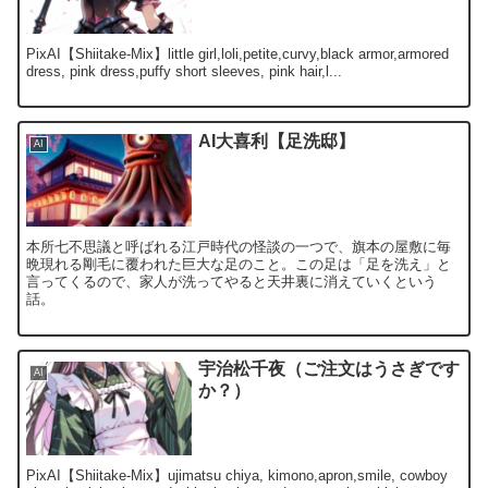
PixAI【Shiitake-Mix】little girl,loli,petite,curvy,black armor,armored
dress, pink dress,puffy short sleeves, pink hair,l...
AI大喜利【足洗邸】
AI
本所七不思議と呼ばれる江戸時代の怪談の一つで、旗本の屋敷に毎
晩現れる剛毛に覆われた巨大な足のこと。この足は「足を洗え」と
言ってくるので、家人が洗ってやると天井裏に消えていくという
話。
宇治松千夜（ご注文はうさぎです
AI
か？）
PixAI【Shiitake-Mix】ujimatsu chiya, kimono,apron,smile, cowboy