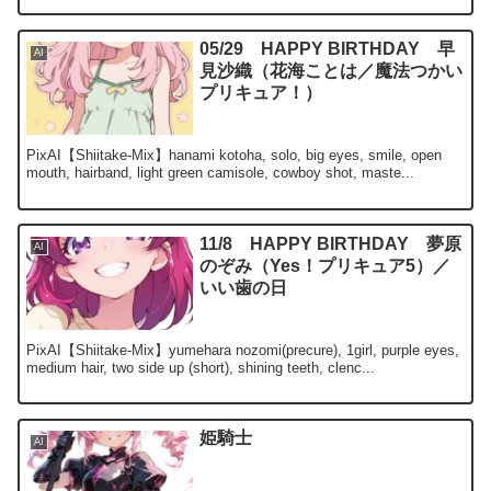
05/29 HAPPY BIRTHDAY 早
AI
見沙織（花海ことは／魔法つかい
プリキュア！）
PixAI【Shiitake-Mix】hanami kotoha, solo, big eyes, smile, open
mouth, hairband, light green camisole, cowboy shot, maste...
11/8 HAPPY BIRTHDAY 夢原
AI
のぞみ（Yes！プリキュア5）／
いい歯の日
PixAI【Shiitake-Mix】yumehara nozomi(precure), 1girl, purple eyes,
medium hair, two side up (short), shining teeth, clenc...
姫騎士
AI