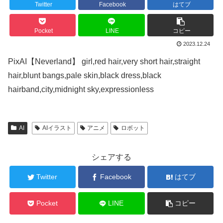
Twitter
Facebook
はてブ
Pocket
LINE
コピー
2023.12.24
PixAI【Neverland】 girl,red hair,very short hair,straight
hair,blunt bangs,pale skin,black dress,black
hairband,city,midnight sky,expressionless
AI
AIイラスト
アニメ
ロボット
シェアする
Twitter
Facebook
はてブ
Pocket
LINE
コピー