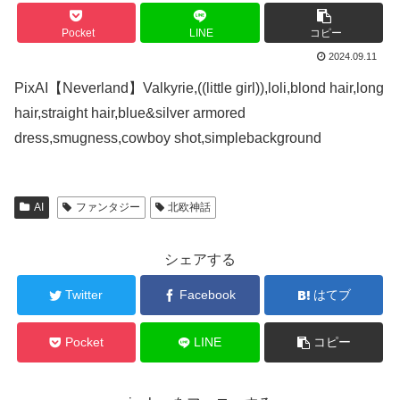
Pocket
LINE
コピー
2024.09.11
PixAI【Neverland】Valkyrie,((little girl)),loli,blond hair,long
hair,straight hair,blue&silver armored
dress,smugness,cowboy shot,simplebackground
AI
ファンタジー
北欧神話
シェアする
Twitter
Facebook
はてブ
Pocket
LINE
コピー