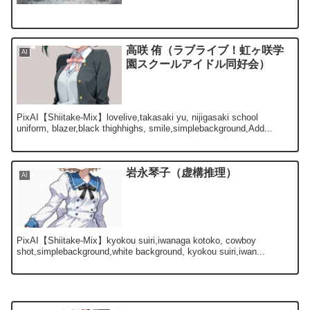
高咲 侑（ラブライブ！虹ヶ咲学
AI
園スクールアイドル同好会）
PixAI【Shiitake-Mix】lovelive,takasaki yu, nijigasaki school
uniform, blazer,black thighhighs, smile,simplebackground,Add...
岩永琴子（虚構推理）
AI
PixAI【Shiitake-Mix】kyokou suiri,iwanaga kotoko, cowboy
shot,simplebackground,white background, kyokou suiri,iwan...