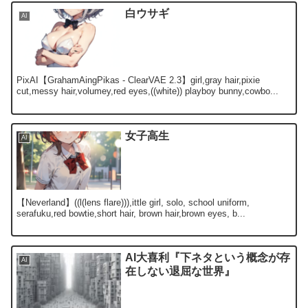
白ウサギ
AI
PixAI【GrahamAingPikas - ClearVAE 2.3】girl,gray hair,pixie
cut,messy hair,volumey,red eyes,((white)) playboy bunny,cowbo...
女子高生
AI
【Neverland】((l(lens flare))),ittle girl, solo, school uniform,
serafuku,red bowtie,short hair, brown hair,brown eyes, b...
AI大喜利『下ネタという概念が存
AI
在しない退屈な世界』