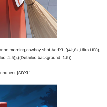
rine,morning,cowboy shot,AddXL,((4k,8k,Ultra HD)),
iled :1.5)),((Detailed background :1.5))
nhancer [SDXL]