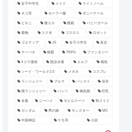
女子中学生
メイド
ライトノベル
ネコ耳
セーラー服
ポニーテール
ビキニ
微エロ
眼鏡
バニーガール
着物
スク水
ゴスロリ
ロボット
ゴエティア
JS
女子小学生
巫女
チーパオ
銀髪
TRPG
ファンタジー
4コマ漫画
競泳水着
エルフ
褐色
ソード・ワールド2.0
メガネ
コスプレ
ランジェリー
ブルマ
パンスト
浴衣
猫ランジェリー
パンツ
褐色娘
巨乳
水着
ニーハイ
モビルスーツ
和メイド
ガンダム
男の娘
モンスター
MS
中国神話
ケモ耳
小説