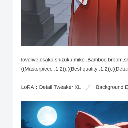
lovelive,osaka shizuku,miko ,Bamboo broom,sh
((Masterpiece :1.2)),((Best quality :1.2)),((Deta
LoRA：Detail Tweaker XL ／ Background E