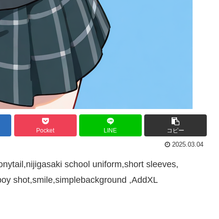
Pocket
LINE
コピー
2025.03.04
tail,nijigasaki school uniform,short sleeves,
boy shot,smile,simplebackground ,AddXL