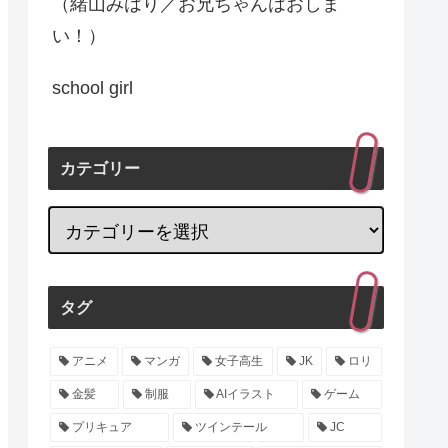
（緒山みはり／お兄ちゃんはおしま
い！）
school girl
カテゴリー
タグ
アニメ
マンガ
女子高生
JK
ロリ
金髪
制服
AIイラスト
ゲーム
プリキュア
ツインテール
JC