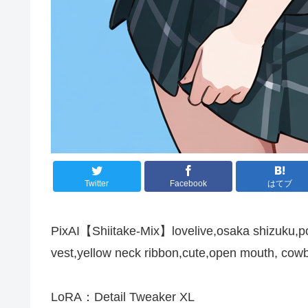
Twitter
Facebook
はてブ
PixAI【Shiitake-Mix】lovelive,osaka shizuku,pony
vest,yellow neck ribbon,cute,open mouth, cow
LoRA：Detail Tweaker XL