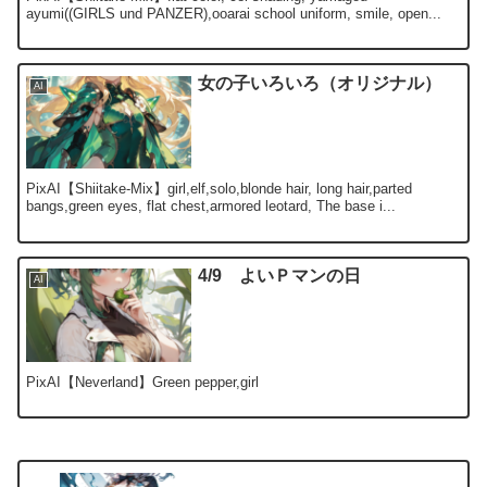
ayumi((GIRLS und PANZER),ooarai school uniform, smile, open...
女の子いろいろ（オリジナル）
AI
PixAI【Shiitake-Mix】girl,elf,solo,blonde hair, long hair,parted
bangs,green eyes, flat chest,armored leotard, The base i...
4/9 よいＰマンの日
AI
PixAI【Neverland】Green pepper,girl