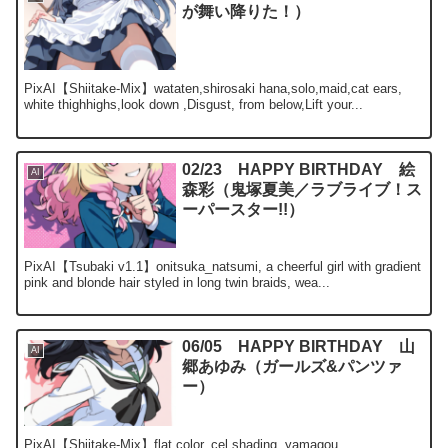
が舞い降りた！）
PixAI【Shiitake-Mix】wataten,shirosaki hana,solo,maid,cat ears,
white thighhighs,look down ,Disgust, from below,Lift your...
02/23 HAPPY BIRTHDAY 絵
AI
森彩（鬼塚夏美／ラブライブ！ス
ーパースター!!）
PixAI【Tsubaki v1.1】onitsuka_natsumi, a cheerful girl with gradient
pink and blonde hair styled in long twin braids, wea...
06/05 HAPPY BIRTHDAY 山
AI
郷あゆみ（ガールズ&パンツァ
ー）
PixAI【Shiitake-Mix】flat color, cel shading, yamagou