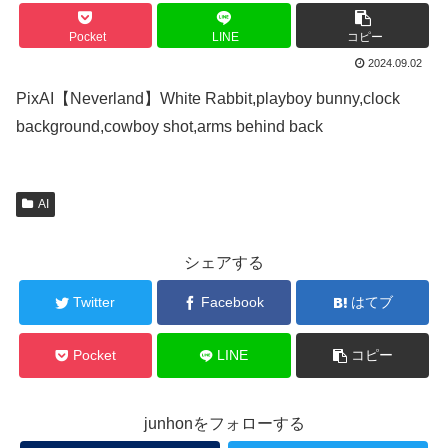
Pocket
LINE
コピー
2024.09.02
PixAI【Neverland】White Rabbit,playboy bunny,clock
background,cowboy shot,arms behind back
AI
シェアする
Twitter
Facebook
はてブ
Pocket
LINE
コピー
junhonをフォローする