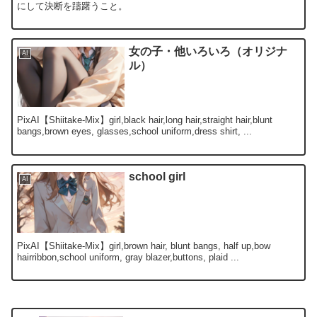
にして決断を躊躇うこと。
女の子・他いろいろ（オリジナ
AI
ル）
PixAI【Shiitake-Mix】girl,black hair,long hair,straight hair,blunt
bangs,brown eyes, glasses,school uniform,dress shirt, ...
school girl
AI
PixAI【Shiitake-Mix】girl,brown hair, blunt bangs, half up,bow
hairribbon,school uniform, gray blazer,buttons, plaid ...