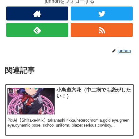
junhonをフォローする
junhon
関連記事
小鳥遊六花（中二病でも恋がした
AI
い！）
PixAI【Shiitake-Mix】takanashi rikka,heterochromia,gold eye,green
eye,dynamic pose, school uniform, blazer,serious,cowboy...