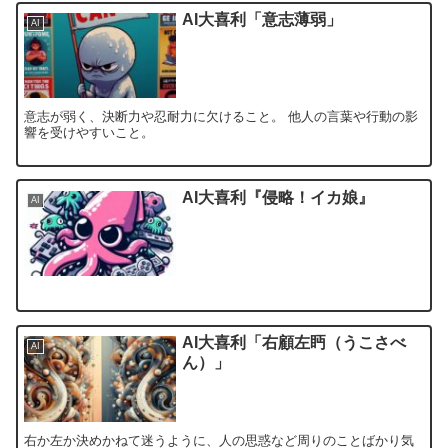
AI大喜利「意志薄弱」
AI
意志が弱く、決断力や忍耐力に欠けること。 他人の言葉や行動の影
響を受けやすいこと。
AI大喜利『侵略！イカ娘』
AI
AI大喜利「右顧左眄（うこさべ
AI
ん）」
右か左か決めかねて迷うように、人の思惑など周りのことばかり気