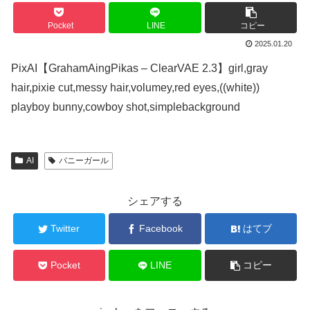
Pocket
LINE
コピー
2025.01.20
PixAI【GrahamAingPikas – ClearVAE 2.3】girl,gray
hair,pixie cut,messy hair,volumey,red eyes,((white))
playboy bunny,cowboy shot,simplebackground
AI
バニーガール
シェアする
Twitter
Facebook
はてブ
Pocket
LINE
コピー