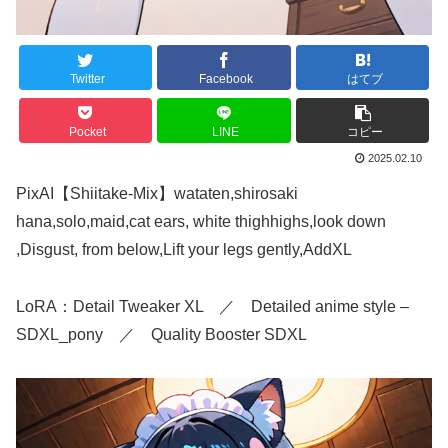
Twitter
Facebook
はてブ
Pocket
LINE
コピー
2025.02.10
PixAI【Shiitake-Mix】wataten,shirosaki
hana,solo,maid,cat ears, white thighhighs,look down
,Disgust, from below,Lift your legs gently,AddXL
LoRA：Detail Tweaker XL ／ Detailed anime style –
SDXL_pony ／ Quality Booster SDXL