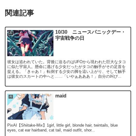
関連記事
10/30 ニュースパニックデー・
AI
宇宙戦争の日
彼女は追われていた。背後に迫るのはUFOから現われた巨大なタコ
に似た宇宙人。懸命に逃げる少女だったがタコの触手がその足首を
捉える。「きゃあ！」転倒する少女の脚を這い上がり、そして触手
は彼女のスカートの中へと……「いやぁあああ！」自分の叫び...
maid
AI
PixAI【Shiitake-Mix】1girl, little girl, blonde hair, twintails, blue
eyes, cat ear hairband, cat tail, maid outfit, shor...