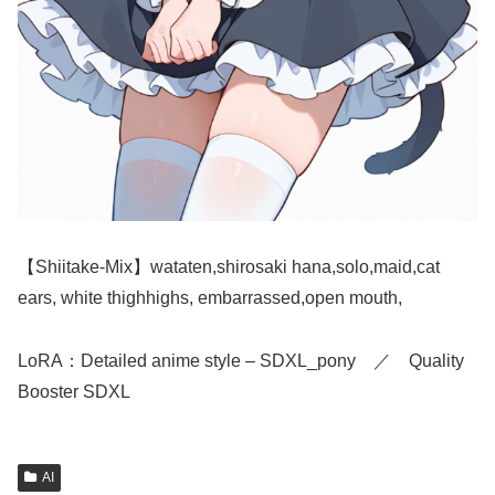
【Shiitake-Mix】wataten,shirosaki hana,solo,maid,cat
ears, white thighhighs, embarrassed,open mouth,
LoRA：Detailed anime style – SDXL_pony ／ Quality
Booster SDXL
AI