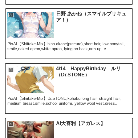
日野 あかね（スマイルプリキュ
AI
ア！）
PixAI【Shiitake-Mix】hino akane(precure),short hair, low ponytail,
smile,naked apron,white apron, lying,on back,arm up, c...
4/14 HappyBirthday ルリ
AI
（Dr.STONE）
PixAI【Shiitake-Mix】Dr.STONE,kohaku,long hair, straight hair,
medium breast,smile,school uniform, yellow wool vest,dress...
AI大喜利【アガレス】
AI