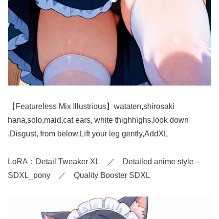
【Featureless Mix Illustrious】wataten,shirosaki
hana,solo,maid,cat ears, white thighhighs,look down
,Disgust, from below,Lift your leg gently,AddXL
LoRA：Detail Tweaker XL ／ Detailed anime style –
SDXL_pony ／ Quality Booster SDXL