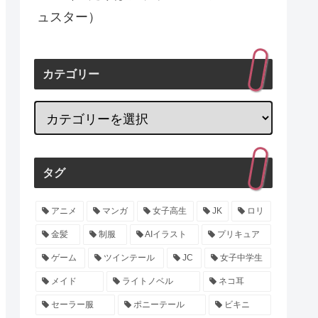
ュスター）
カテゴリー
タグ
アニメ
マンガ
女子高生
JK
ロリ
金髪
制服
AIイラスト
プリキュア
ゲーム
ツインテール
JC
女子中学生
メイド
ライトノベル
ネコ耳
セーラー服
ポニーテール
ビキニ