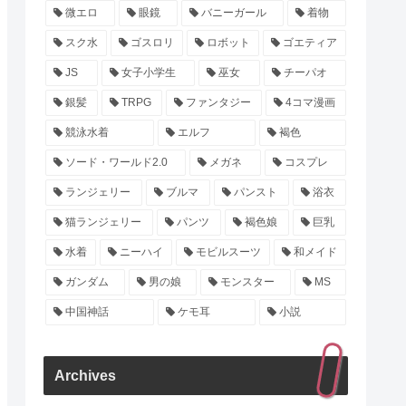
微エロ
眼鏡
バニーガール
着物
スク水
ゴスロリ
ロボット
ゴエティア
JS
女子小学生
巫女
チーパオ
銀髪
TRPG
ファンタジー
4コマ漫画
競泳水着
エルフ
褐色
ソード・ワールド2.0
メガネ
コスプレ
ランジェリー
ブルマ
パンスト
浴衣
猫ランジェリー
パンツ
褐色娘
巨乳
水着
ニーハイ
モビルスーツ
和メイド
ガンダム
男の娘
モンスター
MS
中国神話
ケモ耳
小説
Archives