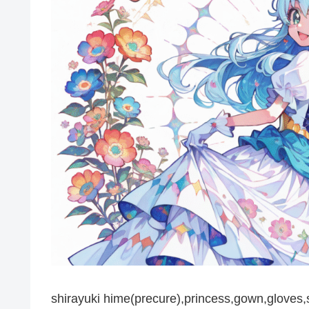
shirayuki hime(precure),princess,gown,gloves