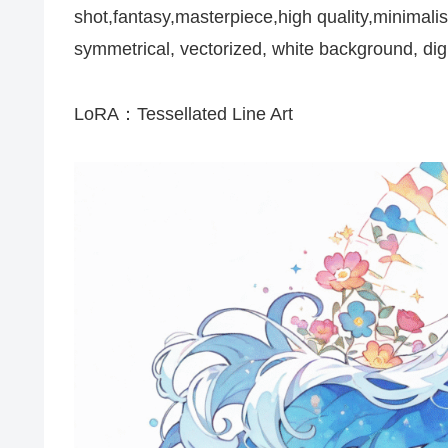
shot,fantasy,masterpiece,high quality,minimalist
symmetrical, vectorized, white background, digit
LoRA：Tessellated Line Art