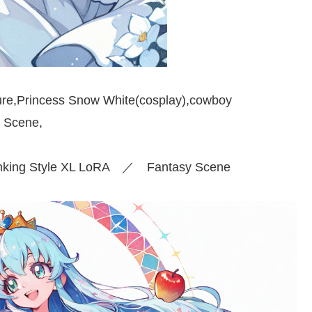
cure,Princess Snow White(cosplay),cowboy
y Scene,
king Style XL LoRA ／ Fantasy Scene