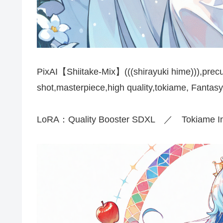
PixAI【Shiitake-Mix】(((shirayuki hime))),pre
shot,masterpiece,high quality,tokiame, Fantas
LoRA：Quality Booster SDXL ／ Tokiame In