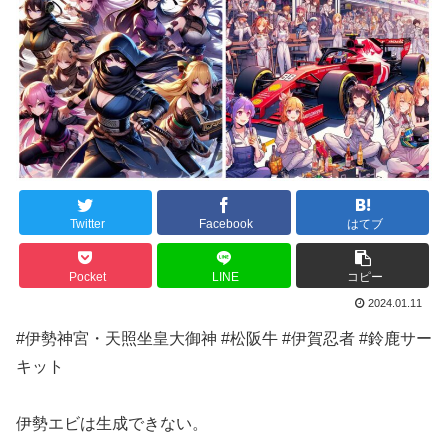
Twitter
Facebook
はてブ
Pocket
LINE
コピー
2024.01.11
#伊勢神宮・天照坐皇大御神 #松阪牛 #伊賀忍者 #鈴鹿サー
キット
伊勢エビは生成できない。