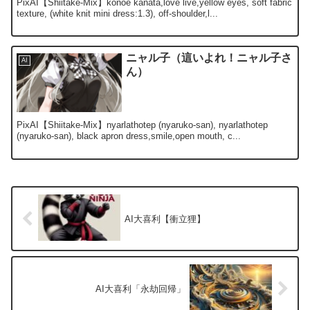
PixAI【Shiitake-Mix】konoe kanata,love live,yellow eyes, soft fabric
texture, (white knit mini dress:1.3), off-shoulder,l...
ニャル子（這いよれ！ニャル子さ
AI
ん）
PixAI【Shiitake-Mix】nyarlathotep (nyaruko-san), nyarlathotep
(nyaruko-san), black apron dress,smile,open mouth, c...
AI大喜利【衝立狸】
AI大喜利「永劫回帰」