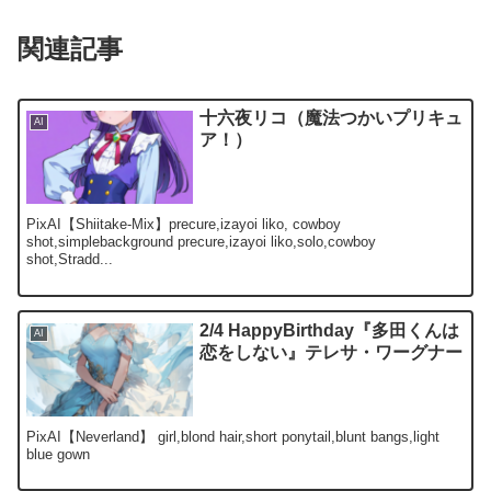
関連記事
十六夜リコ（魔法つかいプリキュ
AI
ア！）
PixAI【Shiitake-Mix】precure,izayoi liko, cowboy
shot,simplebackground precure,izayoi liko,solo,cowboy
shot,Stradd...
2/4 HappyBirthday『多田くんは
AI
恋をしない』テレサ・ワーグナー
PixAI【Neverland】 girl,blond hair,short ponytail,blunt bangs,light
blue gown