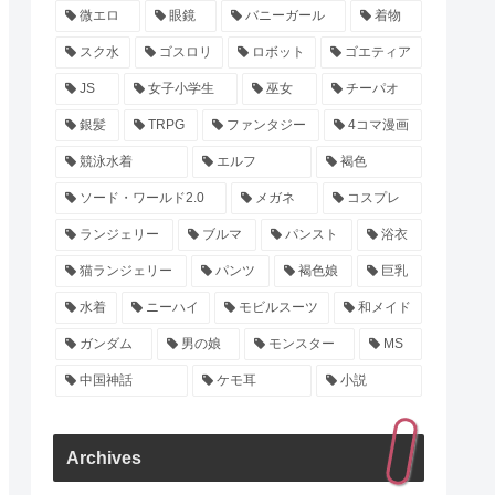
微エロ
眼鏡
バニーガール
着物
スク水
ゴスロリ
ロボット
ゴエティア
JS
女子小学生
巫女
チーパオ
銀髪
TRPG
ファンタジー
4コマ漫画
競泳水着
エルフ
褐色
ソード・ワールド2.0
メガネ
コスプレ
ランジェリー
ブルマ
パンスト
浴衣
猫ランジェリー
パンツ
褐色娘
巨乳
水着
ニーハイ
モビルスーツ
和メイド
ガンダム
男の娘
モンスター
MS
中国神話
ケモ耳
小説
Archives