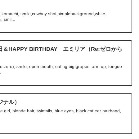
 komachi, smile,cowboy shot,simplebackground,white
 smil...
＆HAPPY BIRTHDAY エミリア（Re:ゼロから
e:zero), smile, open mouth, eating big grapes, arm up, tongue
.
ジナル）
e girl, blonde hair, twintails, blue eyes, black cat ear hairband,