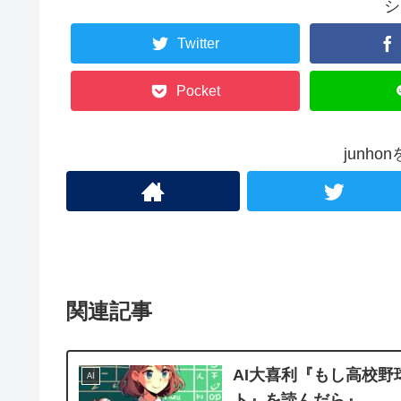
シ
Twitter
Pocket
junh
関連記事
AI大喜利『もし高校
AI
ト』を読んだら』