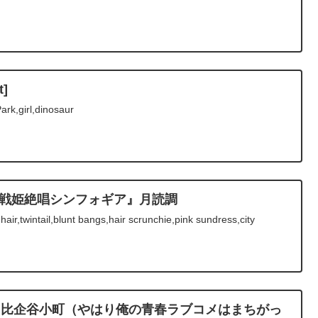
t]
rk,girl,dinosaur
hday『戦姫絶唱シンフォギア』月読調
air,twintail,blunt bangs,hair scrunchie,pink sundress,city
thday 比企谷小町（やはり俺の青春ラブコメはまちがっ