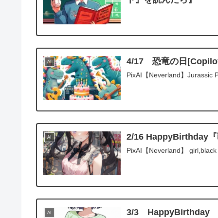
4/17 恐竜の日[Copilo
AI
PixAI【Neverland】Jurassic Pa
2/16 HappyBirt
AI
PixAI【Neverland】 girl,black h
3/3 HappyBir
AI