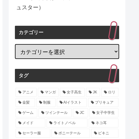
ュスター）
カテゴリー
タグ
アニメ
マンガ
女子高生
JK
ロリ
金髪
制服
AIイラスト
プリキュア
ゲーム
ツインテール
JC
女子中学生
メイド
ライトノベル
ネコ耳
セーラー服
ポニーテール
ビキニ