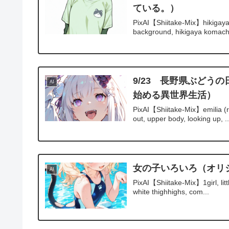
ている。）
PixAI【Shiitake-Mix】hikigaya
background, hikigaya komachi,
9/23 長野県ぶどうの日
AI
始める異世界生活）
PixAI【Shiitake-Mix】emilia (r
out, upper body, looking up, ..
女の子いろいろ（オリ
AI
PixAI【Shiitake-Mix】1girl, littl
white thighhighs, com...