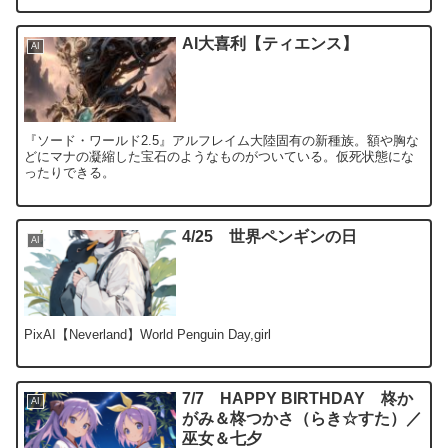
AI大喜利【ティエンス】
AI
『ソード・ワールド2.5』アルフレイム大陸固有の新種族。額や胸な
どにマナの凝縮した宝石のようなものがついている。仮死状態にな
ったりできる。
4/25 世界ペンギンの日
AI
PixAI【Neverland】World Penguin Day,girl
7/7 HAPPY BIRTHDAY 柊か
AI
がみ＆柊つかさ（らき☆すた）／
巫女＆七夕