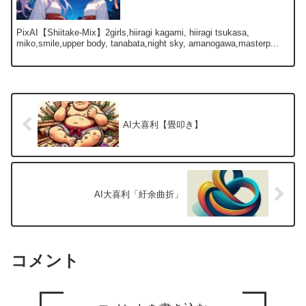
PixAI【Shiitake-Mix】2girls,hiiragi kagami, hiiragi tsukasa,
miko,smile,upper body, tanabata,night sky, amanogawa,masterp...
AI大喜利【畳叩き】
AI大喜利「紆余曲折」
コメント