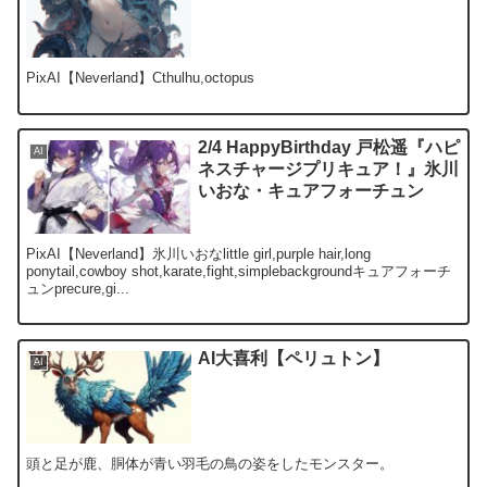
PixAI【Neverland】Cthulhu,octopus
2/4 HappyBirthday 戸松遥『ハピ
AI
ネスチャージプリキュア！』氷川
いおな・キュアフォーチュン
PixAI【Neverland】氷川いおなlittle girl,purple hair,long
ponytail,cowboy shot,karate,fight,simplebackgroundキュアフォーチ
ュンprecure,gi...
AI大喜利【ペリュトン】
AI
頭と足が鹿、胴体が青い羽毛の鳥の姿をしたモンスター。