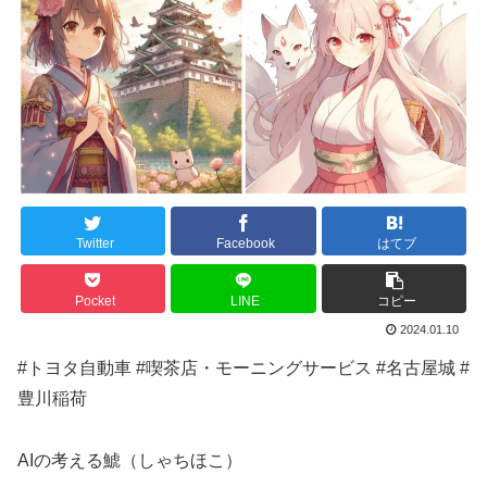
Twitter
Facebook
はてブ
Pocket
LINE
コピー
2024.01.10
#トヨタ自動車 #喫茶店・モーニングサービス #名古屋城 #
豊川稲荷
AIの考える鯱（しゃちほこ）