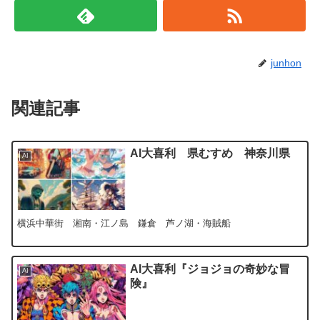
junhon
関連記事
AI大喜利 県むすめ 神奈川県
AI
横浜中華街 湘南・江ノ島 鎌倉 芦ノ湖・海賊船
AI大喜利『ジョジョの奇妙な冒
AI
険』