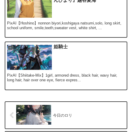
んびより』越谷夏海
PixAI【Hoshino】nonnon biyori,koshigaya natsumi,solo, long skirt,
school uniform, smile,teeth,sweater vest, white shirt, ...
姫騎士
AI
PixAI【Shiitake-Mix】1girl, armored dress, black hair, wavy hair,
long hair, hair over one eye, fierce expres...
今日のロリ