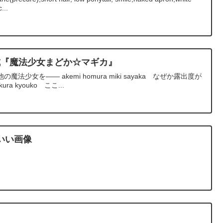
...
生成『魔法少女まどか☆マギカ』
少女を―― akemi homura miki sayaka なぜか露出度が
ura kyouko ここ...
いい画像