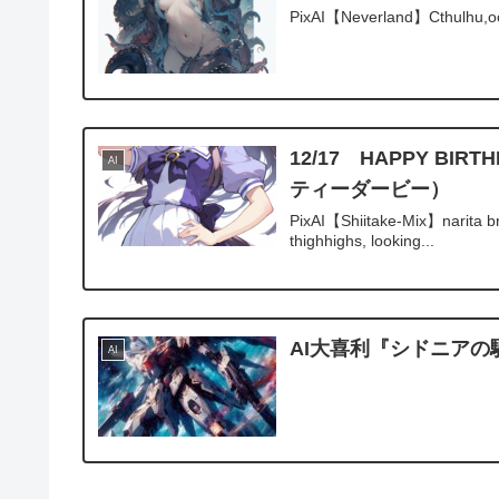
PixAI【Neverland】Cthulhu,o
12/17 HAPPY B
AI
ティーダービー）
PixAI【Shiitake-Mix】narita br
thighhighs, looking...
AI大喜利『シドニアの
AI