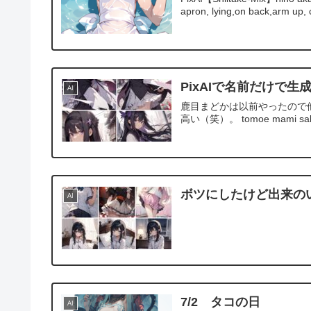
apron, lying,on back,arm up, c
PixAIで名前だけで
AI
鹿目まどかは以前やったので他の魔法
高い（笑）。 tomoe mami sak
ボツにしたけど出来の
AI
7/2 タコの日
AI