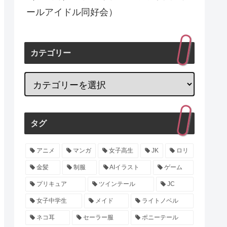
ールアイドル同好会）
カテゴリー
タグ
アニメ
マンガ
女子高生
JK
ロリ
金髪
制服
AIイラスト
ゲーム
プリキュア
ツインテール
JC
女子中学生
メイド
ライトノベル
ネコ耳
セーラー服
ポニーテール