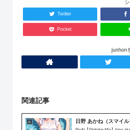
シ
Twitter
Pocket
junh
関連記事
日野 あかね（スマイ
AI
PixAI【Shiitake-Mix】hino akan