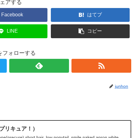
ェアする
Facebook
はてブ
LINE
コピー
onをフォローする
junhon
ルプリキュア！）
e(precure),short hair, low ponytail, smile,naked apron,white