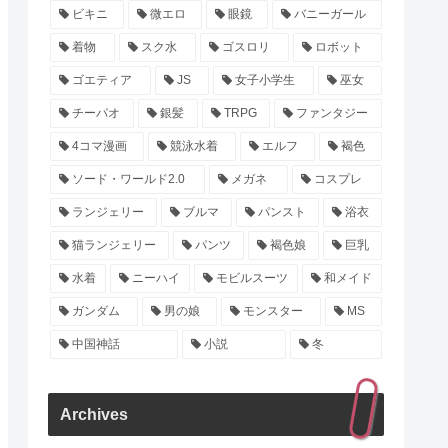
ビキニ
微エロ
眼鏡
バニーガール
着物
スク水
ゴスロリ
ロボット
ゴエティア
JS
女子小学生
巫女
チーパオ
銀髪
TRPG
ファンタジー
4コマ漫画
競泳水着
エルフ
褐色
ソード・ワールド2.0
メガネ
コスプレ
ランジェリー
ブルマ
パンスト
浴衣
猫ランジェリー
パンツ
褐色娘
巨乳
水着
ニーハイ
モビルスーツ
和メイド
ガンダム
男の娘
モンスター
MS
中国神話
小説
冬
Archives