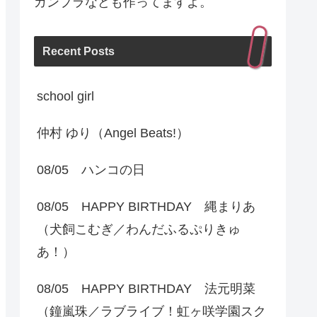
ガンプラなども作ってますよ。
Recent Posts
school girl
仲村 ゆり（Angel Beats!）
08/05 ハンコの日
08/05 HAPPY BIRTHDAY 縄まりあ
（犬飼こむぎ／わんだふるぷりきゅ
あ！）
08/05 HAPPY BIRTHDAY 法元明菜
（鐘嵐珠／ラブライブ！虹ヶ咲学園スク