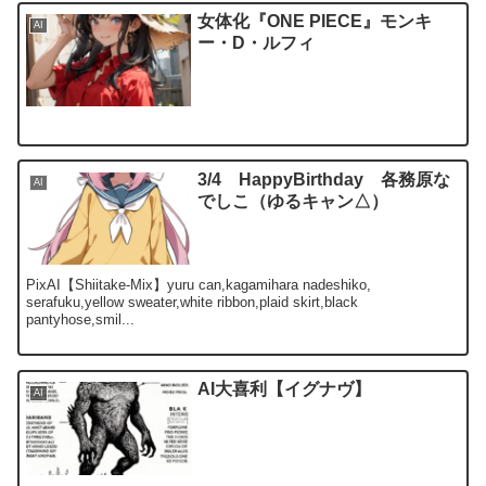
女体化『ONE PIECE』モンキ
AI
ー・D・ルフィ
3/4 HappyBirthday 各務原な
AI
でしこ（ゆるキャン△）
PixAI【Shiitake-Mix】yuru can,kagamihara nadeshiko,
serafuku,yellow sweater,white ribbon,plaid skirt,black
pantyhose,smil...
AI大喜利【イグナヴ】
AI