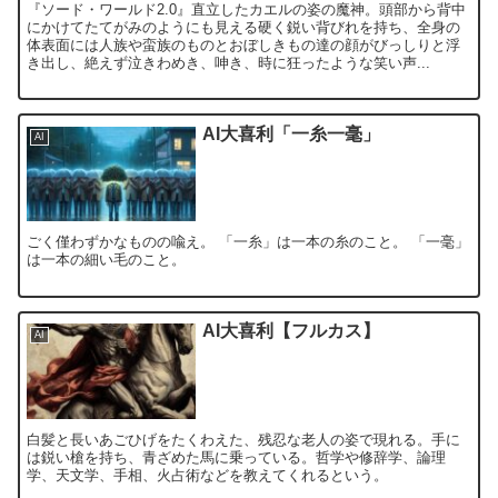
『ソード・ワールド2.0』直立したカエルの姿の魔神。頭部から背中
にかけてたてがみのようにも見える硬く鋭い背びれを持ち、全身の
体表面には人族や蛮族のものとおぼしきもの達の顔がびっしりと浮
き出し、絶えず泣きわめき、呻き、時に狂ったような笑い声...
AI大喜利「一糸一毫」
AI
ごく僅わずかなものの喩え。 「一糸」は一本の糸のこと。 「一毫」
は一本の細い毛のこと。
AI大喜利【フルカス】
AI
白髪と長いあごひげをたくわえた、残忍な老人の姿で現れる。手に
は鋭い槍を持ち、青ざめた馬に乗っている。哲学や修辞学、論理
学、天文学、手相、火占術などを教えてくれるという。