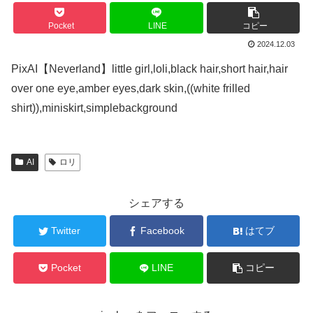
Pocket
LINE
コピー
2024.12.03
PixAI【Neverland】little girl,loli,black hair,short hair,hair
over one eye,amber eyes,dark skin,((white frilled
shirt)),miniskirt,simplebackground
AI
ロリ
シェアする
Twitter
Facebook
はてブ
Pocket
LINE
コピー