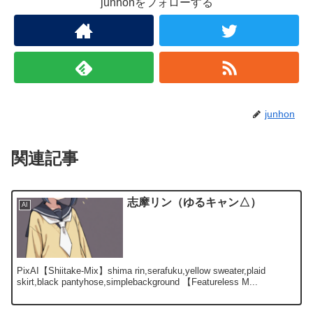
junhonをフォローする
junhon
関連記事
志摩リン（ゆるキャン△）
AI
PixAI【Shiitake-Mix】shima rin,serafuku,yellow sweater,plaid
skirt,black pantyhose,simplebackground 【Featureless M...