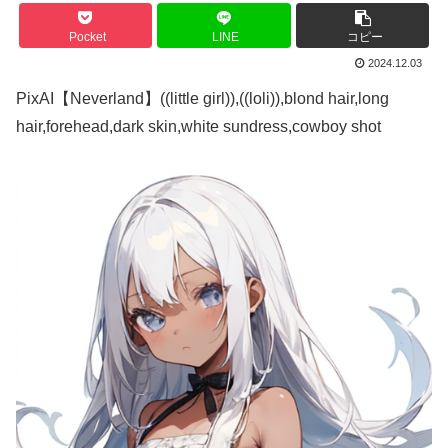
Pocket
LINE
コピー
2024.12.03
PixAI【Neverland】((little girl)),((loli)),blond hair,long
hair,forehead,dark skin,white sundress,cowboy shot