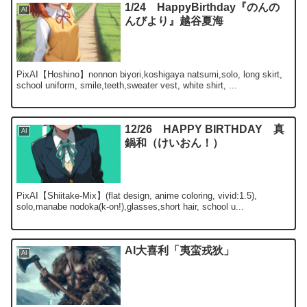
1/24 HappyBirthday『のんの
AI
んびより』越谷夏海
PixAI【Hoshino】nonnon biyori,koshigaya natsumi,solo, long skirt,
school uniform, smile,teeth,sweater vest, white shirt, ...
12/26 HAPPY BIRTHDAY 真
AI
鍋和（けいおん！）
PixAI【Shiitake-Mix】(flat design, anime coloring, vivid:1.5),
solo,manabe nodoka(k-on!),glasses,short hair, school u...
AI大喜利「夷蛮戎狄」
AI