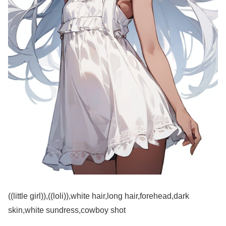
((little girl)),((loli)),white hair,long hair,forehead,dark
skin,white sundress,cowboy shot