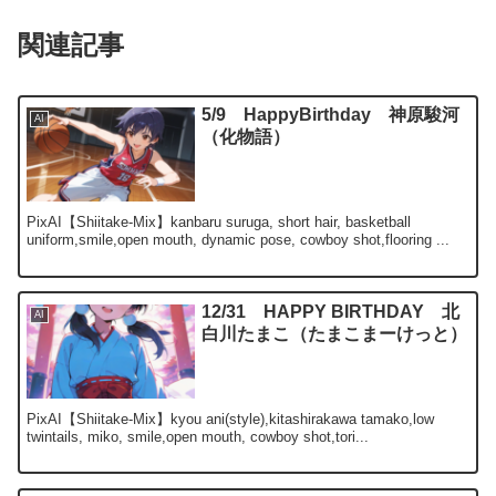
関連記事
5/9 HappyBirthday 神原駿河
AI
（化物語）
PixAI【Shiitake-Mix】kanbaru suruga, short hair, basketball
uniform,smile,open mouth, dynamic pose, cowboy shot,flooring ...
12/31 HAPPY BIRTHDAY 北
AI
白川たまこ（たまこまーけっと）
PixAI【Shiitake-Mix】kyou ani(style),kitashirakawa tamako,low
twintails, miko, smile,open mouth, cowboy shot,tori...