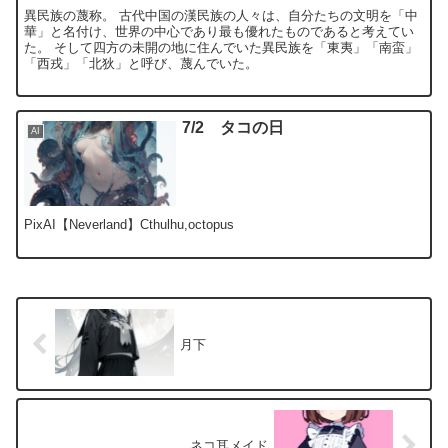
異民族の蔑称。 古代中国の漢民族の人々は、自分たちの文明を「中
華」と名付け、世界の中心であり最も優れたものであると考えてい
た。 そして四方の未開の地に住んでいた異民族を「東夷」「南蛮」
「西戎」「北狄」と呼び、蔑んでいた。
7/2 タコの日
AI
PixAI【Neverland】Cthulhu,octopus
月下
ネコ耳メイド