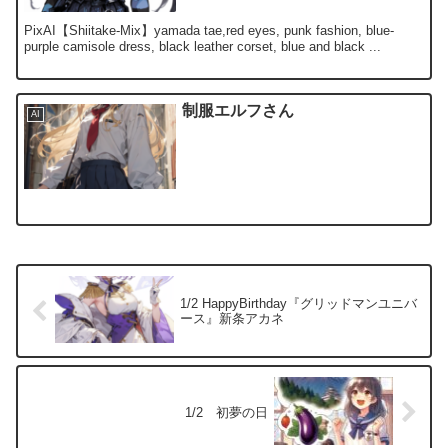
PixAI【Shiitake-Mix】yamada tae,red eyes, punk fashion, blue-
purple camisole dress, black leather corset, blue and black ...
制服エルフさん
AI
1/2 HappyBirthday『グリッドマンユニバ
ース』新条アカネ
1/2 初夢の日