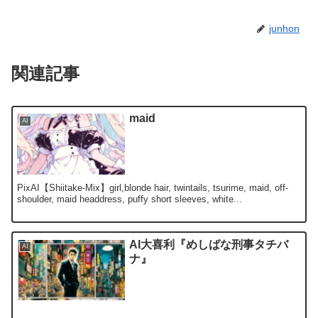
junhon
関連記事
maid
AI
PixAI【Shiitake-Mix】girl,blonde hair, twintails, tsurime, maid, off-
shoulder, maid headdress, puffy short sleeves, white...
AI大喜利『めしばな刑事タチバ
AI
ナ』