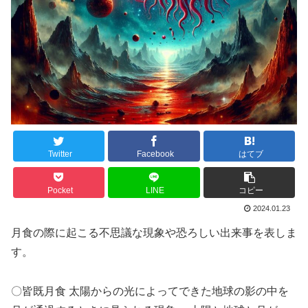
Twitter
Facebook
はてブ
Pocket
LINE
コピー
2024.01.23
月食の際に起こる不思議な現象や恐ろしい出来事を表しま
す。
〇皆既月食 太陽からの光によってできた地球の影の中を