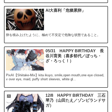
AI大喜利「危猶累卵」
AI
卵を積み上げたように、極めて不安定で危険な状態であること。
05/31 HAPPY BIRTHDAY 長
AI
谷川育美（喜多郁代／ぼっち・
ざ・ろっく！）
PixAI【Shiitake-Mix】kita ikuyo, smile,open mouth,one eye closed,
v over eye, maid, puffy short sleeves, white gl...
12/8 HAPPY BIRTHDAY 三石
AI
琴乃（山田たえ／ゾンビランドサ
ガ）