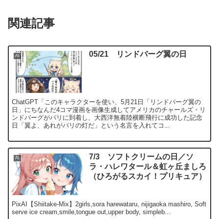
関連記事
05/21 リンドバーグ翼の日
AI
ChatGPT「このキャラクターを使い、5月21日「リンドバーグ翼の
日」にちなんだ4コマ漫画を画像生成してアメリカのチャールズ・リ
ンドバーグがパリに到着し、大西洋無着陸横断飛行に成功した記念
日「翼よ、あれがパリの灯だ」という名言を入れてコ...
7/3 ソフトクリームの日／ソ
AI
ラ・ハレワタール＆虹ヶ丘ましろ
（ひろがるスカイ！プリキュア）
PixAI【Shiitake-Mix】2girls,sora harewataru, nijigaoka mashiro, Soft
serve ice cream,smile,tongue out,upper body, simpleb...