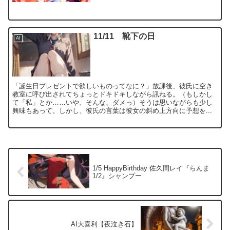
11/11 靴下の日
AI
「誕生日プレゼントで欲しいものってなに？」放課後、彼氏に空き
教室に呼び出されてちょっとドキドキしながら訊ねる。（もしかし
て「私」とか……いや、そんな、ダメっ）そうは思いながらも少し
興味もあって。しかし、彼氏の言葉は彼女の斜め上方向に予想を...
1/5 HappyBirthday 佐久間レイ『らんま
1/2』シャンプー
AI大喜利【夜泣き石】