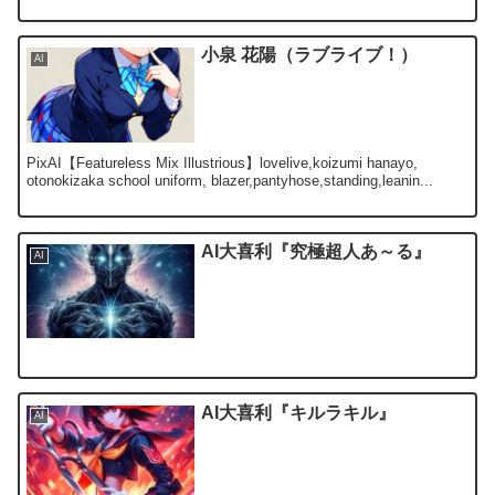
小泉 花陽（ラブライブ！）
AI
PixAI【Featureless Mix Illustrious】lovelive,koizumi hanayo,
otonokizaka school uniform, blazer,pantyhose,standing,leanin...
AI大喜利『究極超人あ～る』
AI
AI大喜利『キルラキル』
AI