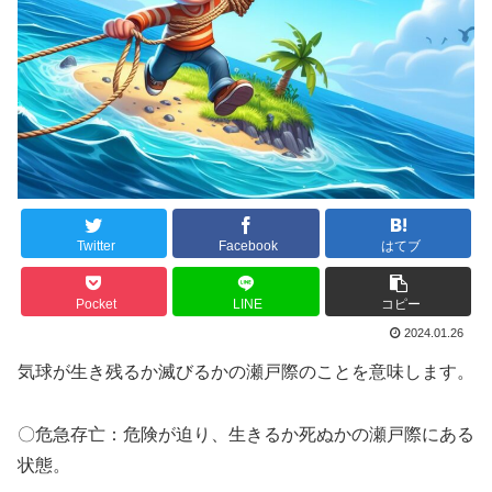
Twitter
Facebook
はてブ
Pocket
LINE
コピー
2024.01.26
気球が生き残るか滅びるかの瀬戸際のことを意味します。
〇危急存亡：危険が迫り、生きるか死ぬかの瀬戸際にある
状態。