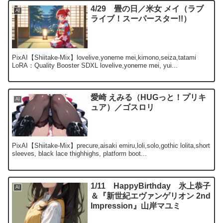
4/29 畳の日／米女 メイ（ラブ
AI
ライブ！スーパースター!!）
PixAI【Shiitake-Mix】lovelive,yoneme mei,kimono,seiza,tatami
LoRA：Quality Booster SDXL lovelive,yoneme mei, yui...
愛崎 えみる（HUGっと！プリキ
AI
ュア）／ゴスロリ
PixAI【Shiitake-Mix】precure,aisaki emiru,loli,solo,gothic lolita,short
sleeves, black lace thighhighs, platform boot...
1/11 HappyBirthday 氷上恭子
AI
＆『新世紀エヴァンゲリオン 2nd
Impression』山岸マユミ