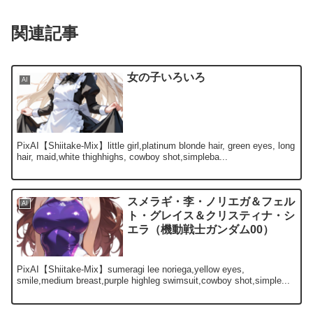
関連記事
女の子いろいろ
AI
PixAI【Shiitake-Mix】little girl,platinum blonde hair, green eyes, long
hair, maid,white thighhighs, cowboy shot,simpleba...
スメラギ・李・ノリエガ＆フェル
AI
ト・グレイス＆クリスティナ・シ
エラ（機動戦士ガンダム00）
PixAI【Shiitake-Mix】sumeragi lee noriega,yellow eyes,
smile,medium breast,purple highleg swimsuit,cowboy shot,simple...