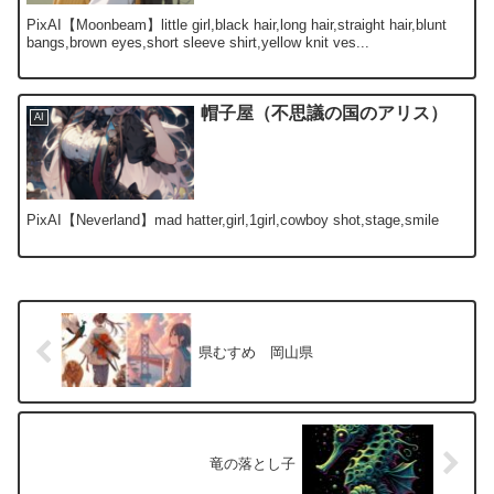
PixAI【Moonbeam】little girl,black hair,long hair,straight hair,blunt
bangs,brown eyes,short sleeve shirt,yellow knit ves...
帽子屋（不思議の国のアリス）
AI
PixAI【Neverland】mad hatter,girl,1girl,cowboy shot,stage,smile
県むすめ 岡山県
竜の落とし子