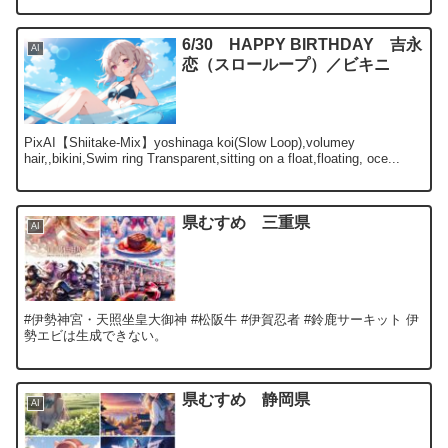
6/30 HAPPY BIRTHDAY 吉永
AI
恋（スローループ）／ビキニ
PixAI【Shiitake-Mix】yoshinaga koi(Slow Loop),volumey
hair,,bikini,Swim ring Transparent,sitting on a float,floating, oce...
県むすめ 三重県
AI
#伊勢神宮・天照坐皇大御神 #松阪牛 #伊賀忍者 #鈴鹿サーキット 伊
勢エビは生成できない。
県むすめ 静岡県
AI