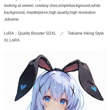
looking at viewer, cowboy shot,simplebackground,white
background, masterpiece,high quality,high resolution
,tokiame
LoRA：Quality Booster SDXL ／ Tokiame Inking Style
XL LoRA