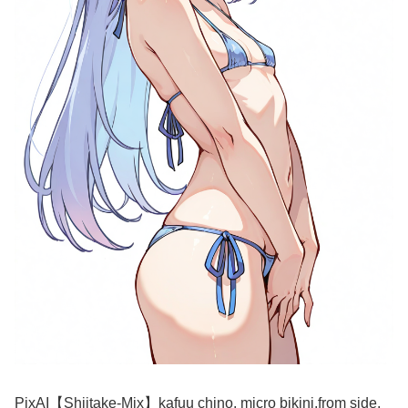
PixAI【Shiitake-Mix】kafuu chino, micro bikini,from side,