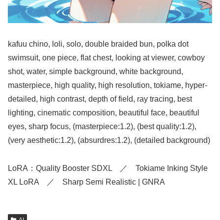
kafuu chino, loli, solo, double braided bun, polka dot
swimsuit, one piece, flat chest, looking at viewer, cowboy
shot, water, simple background, white background,
masterpiece, high quality, high resolution, tokiame, hyper-
detailed, high contrast, depth of field, ray tracing, best
lighting, cinematic composition, beautiful face, beautiful
eyes, sharp focus, (masterpiece:1.2), (best quality:1.2),
(very aesthetic:1.2), (absurdres:1.2), (detailed background)
LoRA：Quality Booster SDXL ／ Tokiame Inking Style
XL LoRA ／ Sharp Semi Realistic | GNRA