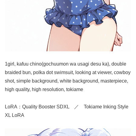
1girl, kafuu chino(gochuumon wa usagi desu ka), double
braided bun, polka dot swimsuit, looking at viewer, cowboy
shot, simple background, white background, masterpiece,
high quality, high resolution, tokiame
LoRA：Quality Booster SDXL ／ Tokiame Inking Style
XL LoRA