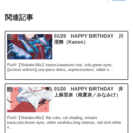
関連記事
01/29 HAPPY BIRTHDAY 川
AI
澄舞（Kanon）
PixAI【Shiitake-Mix】kanon,kawasumi mai, solo,green eyes,
((school uniform)),one-piece dress, expressionless, rabbit e...
01/20 HAPPY BIRTHDAY 井
AI
上麻里奈（南夏奈／みなみけ）
PixAI【Shiitake-Mix】flat color, cel shading, minami
kana,solo,brown eyes, white serafuku,long sleeves, red skirt,white
n...