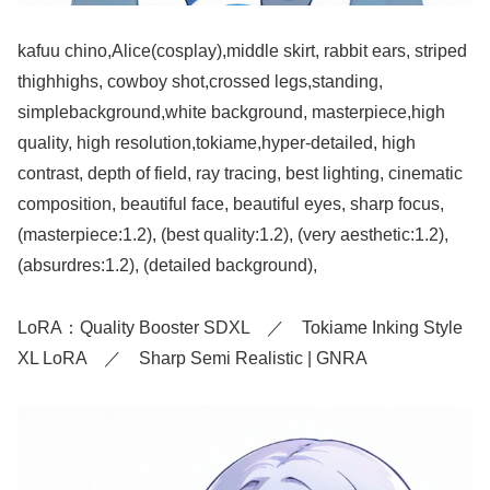
kafuu chino,Alice(cosplay),middle skirt, rabbit ears, striped
thighhighs, cowboy shot,crossed legs,standing,
simplebackground,white background, masterpiece,high
quality, high resolution,tokiame,hyper-detailed, high
contrast, depth of field, ray tracing, best lighting, cinematic
composition, beautiful face, beautiful eyes, sharp focus,
(masterpiece:1.2), (best quality:1.2), (very aesthetic:1.2),
(absurdres:1.2), (detailed background),
LoRA：Quality Booster SDXL ／ Tokiame Inking Style
XL LoRA ／ Sharp Semi Realistic | GNRA