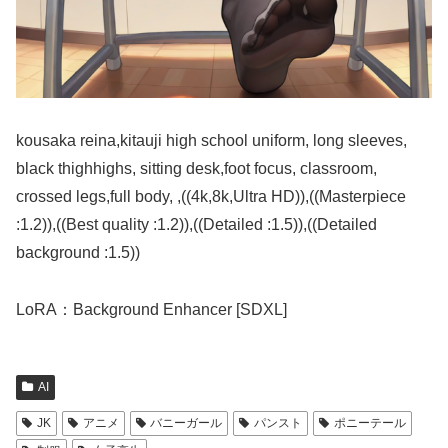
kousaka reina,kitauji high school uniform, long sleeves,
black thighhighs, sitting desk,foot focus, classroom,
crossed legs,full body, ,((4k,8k,Ultra HD)),((Masterpiece
:1.2)),((Best quality :1.2)),((Detailed :1.5)),((Detailed
background :1.5))
LoRA：Background Enhancer [SDXL]
AI
JK
アニメ
バニーガール
パンスト
ポニーテール