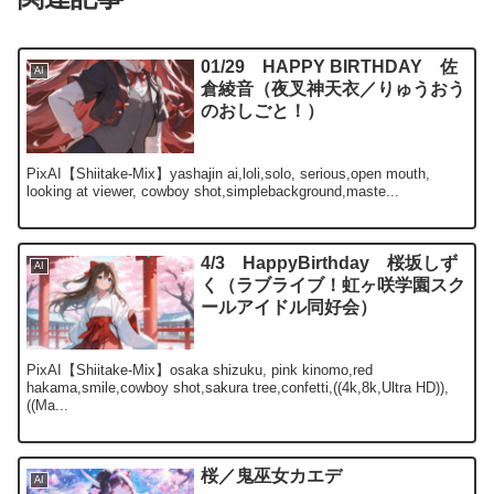
01/29 HAPPY BIRTHDAY 佐
AI
倉綾音（夜叉神天衣／りゅうおう
のおしごと！）
PixAI【Shiitake-Mix】yashajin ai,loli,solo, serious,open mouth,
looking at viewer, cowboy shot,simplebackground,maste...
4/3 HappyBirthday 桜坂しず
AI
く（ラブライブ！虹ヶ咲学園スク
ールアイドル同好会）
PixAI【Shiitake-Mix】osaka shizuku, pink kinomo,red
hakama,smile,cowboy shot,sakura tree,confetti,((4k,8k,Ultra HD)),
((Ma...
桜／鬼巫女カエデ
AI