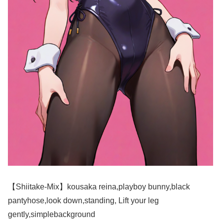
【Shiitake-Mix】kousaka reina,playboy bunny,black
pantyhose,look down,standing, Lift your leg
gently,simplebackground