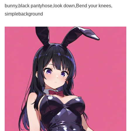
bunny,black pantyhose,look down,Bend your knees,
simplebackground