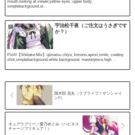
mouth,looking at viewer,yellow eyes, upper body,
simplebackground,st...
宇治松千夜（ご注文はうさぎです
AI
か？）
PixAI【Shiitake-Mix】ujimatsu chiya, kimono,apron,smile, cowboy
shot,simplebackground,white background, masterpiece,high ...
国木田 花丸（ラブライブ！サンシャイ
ン!!）
キュアラブリー／愛乃めぐみ（ハピネス
チャージプリキュア！）