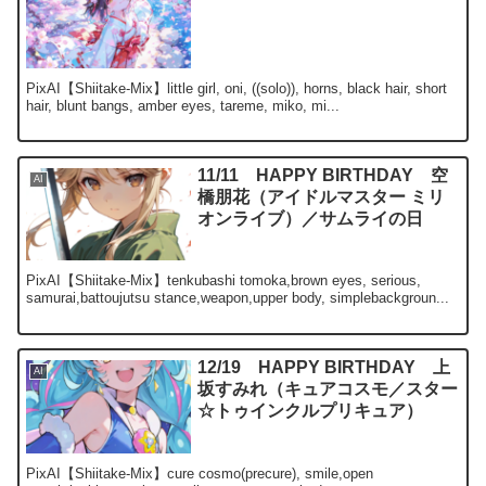
PixAI【Shiitake-Mix】little girl, oni, ((solo)), horns, black hair, short
hair, blunt bangs, amber eyes, tareme, miko, mi...
11/11 HAPPY BIRTHDAY 空
AI
橋朋花（アイドルマスター ミリ
オンライブ）／サムライの日
PixAI【Shiitake-Mix】tenkubashi tomoka,brown eyes, serious,
samurai,battoujutsu stance,weapon,upper body, simplebackgroun...
12/19 HAPPY BIRTHDAY 上
AI
坂すみれ（キュアコスモ／スター
☆トゥインクルプリキュア）
PixAI【Shiitake-Mix】cure cosmo(precure), smile,open