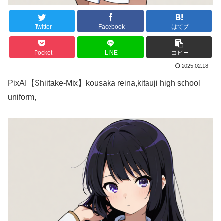
Twitter
Facebook
はてブ
Pocket
LINE
コピー
2025.02.18
PixAI【Shiitake-Mix】kousaka reina,kitauji high school
uniform,