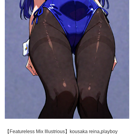
【Featureless Mix Illustrious】kousaka reina,playboy