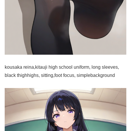
kousaka reina,kitauji high school uniform, long sleeves,
black thighhighs, sitting,foot focus, simplebackground