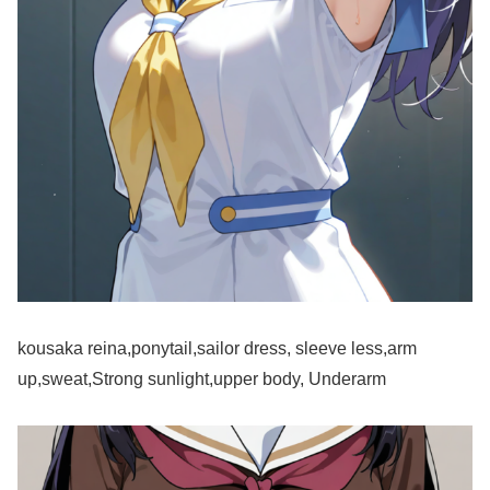
kousaka reina,ponytail,sailor dress, sleeve less,arm
up,sweat,Strong sunlight,upper body, Underarm