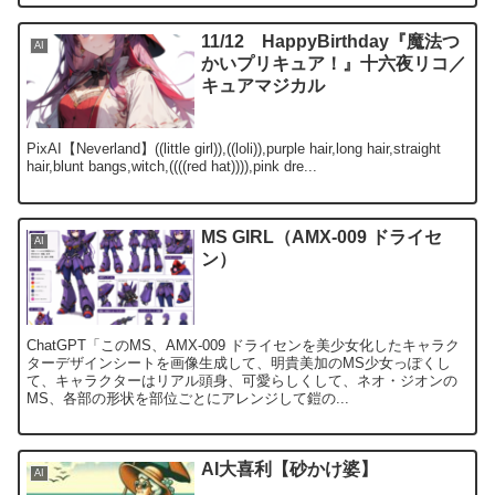
11/12 HappyBirthday『魔法つ
AI
かいプリキュア！』十六夜リコ／
キュアマジカル
PixAI【Neverland】((little girl)),((loli)),purple hair,long hair,straight
hair,blunt bangs,witch,((((red hat)))),pink dre...
MS GIRL（AMX-009 ドライセ
AI
ン）
ChatGPT「このMS、AMX-009 ドライセンを美少女化したキャラク
ターデザインシートを画像生成して、明貴美加のMS少女っぽくし
て、キャラクターはリアル頭身、可愛らしくして、ネオ・ジオンの
MS、各部の形状を部位ごとにアレンジして鎧の...
AI大喜利【砂かけ婆】
AI