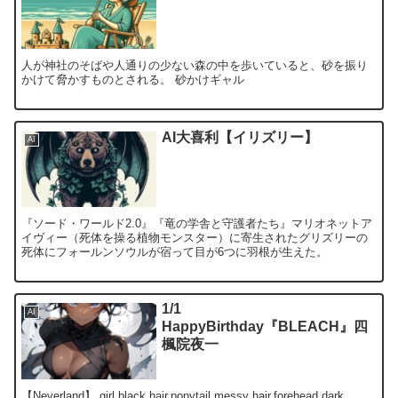
人が神社のそばや人通りの少ない森の中を歩いていると、砂を振り
かけて脅かすものとされる。 砂かけギャル
AI大喜利【イリズリー】
AI
『ソード・ワールド2.0』『竜の学舎と守護者たち』マリオネットア
イヴィー（死体を操る植物モンスター）に寄生されたグリズリーの
死体にフォールンソウルが宿って目が6つに羽根が生えた。
1/1
AI
HappyBirthday『BLEACH』四
楓院夜一
【Neverland】 girl,black hair,ponytail,messy hair,forehead,dark