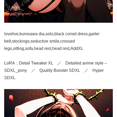
lovelive,kurosawa dia,solo,black corset dress,garter
belt,stockings,seductive smile,crossed
legs,sitting,sofa,head rest,head rest,AddXL
LoRA：Detail Tweaker XL ／ Detailed anime style –
SDXL_pony ／ Quality Booster SDXL ／ Hyper
SDXL