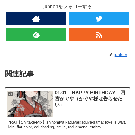
junhonをフォローする
junhon
関連記事
01/01 HAPPY BIRTHDAY 四
AI
宮かぐや（かぐや様は告らせた
い）
PixAI【Shiitake-Mix】shinomiya kaguya(kaguya-sama: love is war),
1girl, flat color, cel shading, smile, red kimono, embro...