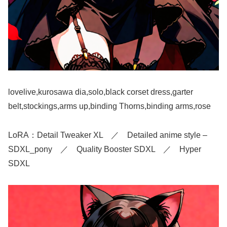
lovelive,kurosawa dia,solo,black corset dress,garter
belt,stockings,arms up,binding Thorns,binding arms,rose
LoRA：Detail Tweaker XL ／ Detailed anime style –
SDXL_pony ／ Quality Booster SDXL ／ Hyper
SDXL