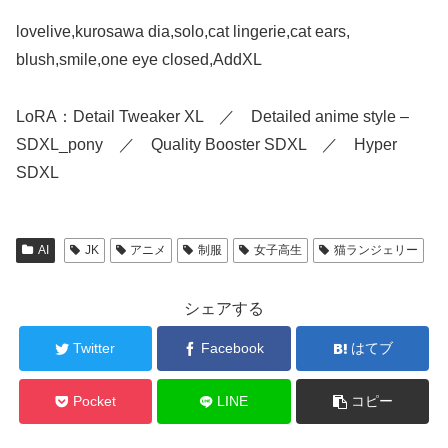
lovelive,kurosawa dia,solo,cat lingerie,cat ears,
blush,smile,one eye closed,AddXL
LoRA：Detail Tweaker XL ／ Detailed anime style –
SDXL_pony ／ Quality Booster SDXL ／ Hyper
SDXL
AI
JK
アニメ
制服
女子高生
猫ランジェリー
シェアする
Twitter
Facebook
はてブ
Pocket
LINE
コピー