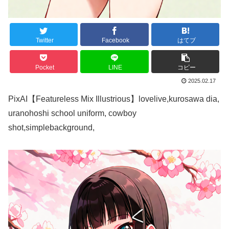
Twitter
Facebook
はてブ
Pocket
LINE
コピー
2025.02.17
PixAI【Featureless Mix Illustrious】lovelive,kurosawa dia,
uranohoshi school uniform, cowboy
shot,simplebackground,