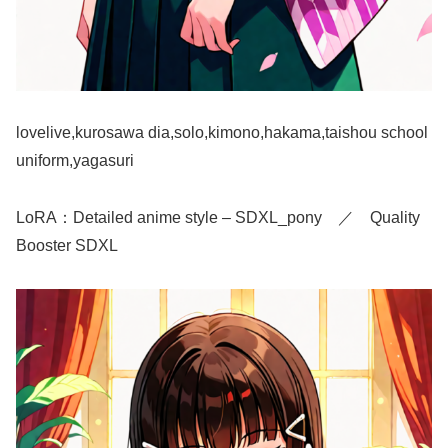
lovelive,kurosawa dia,solo,kimono,hakama,taishou school
uniform,yagasuri
LoRA：Detailed anime style – SDXL_pony ／ Quality
Booster SDXL