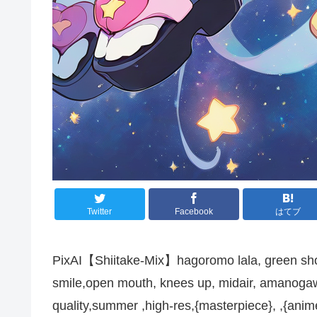
Twitter
Facebook
はてブ
PixAI【Shiitake-Mix】hagoromo lala, green shor
smile,open mouth, knees up, midair, amanogawa
quality,summer ,high-res,{masterpiece}, ,{anime i