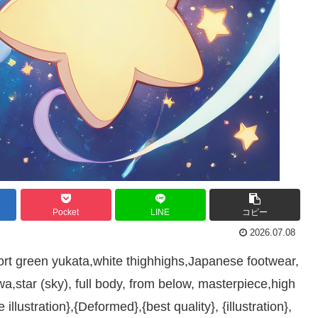
Pocket
LINE
コピー
2026.07.08
t green yukata,white thighhighs,Japanese footwear,
,star (sky), full body, from below, masterpiece,high
llustration},{Deformed},{best quality}, {illustration},