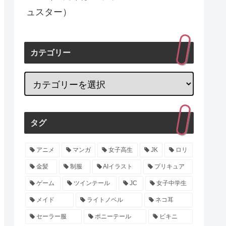
ュスター）
カテゴリー
タグ
アニメ
マンガ
女子高生
JK
ロリ
金髪
制服
AIイラスト
プリキュア
ゲーム
ツインテール
JC
女子中学生
メイド
ライトノベル
ネコ耳
セーラー服
ポニーテール
ビキニ