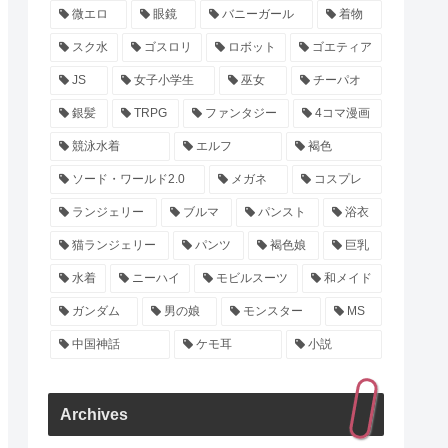
微エロ
眼鏡
バニーガール
着物
スク水
ゴスロリ
ロボット
ゴエティア
JS
女子小学生
巫女
チーパオ
銀髪
TRPG
ファンタジー
4コマ漫画
競泳水着
エルフ
褐色
ソード・ワールド2.0
メガネ
コスプレ
ランジェリー
ブルマ
パンスト
浴衣
猫ランジェリー
パンツ
褐色娘
巨乳
水着
ニーハイ
モビルスーツ
和メイド
ガンダム
男の娘
モンスター
MS
中国神話
ケモ耳
小説
Archives