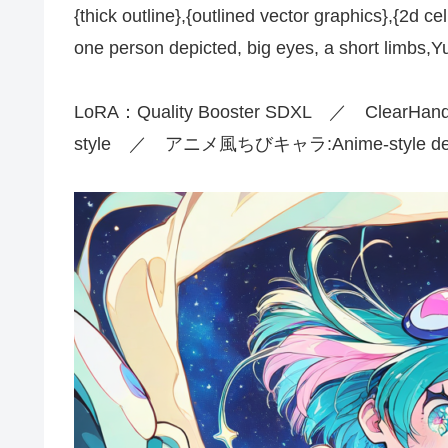
{thick outline},{outlined vector graphics},{2d cel
one person depicted, big eyes, a short limbs,Yu
LoRA：Quality Booster SDXL ／ ClearHan
style ／ アニメ風ちびキャラ:Anime-style def