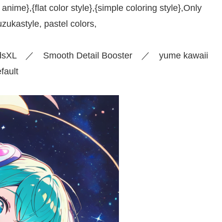
 anime},{flat color style},{simple coloring style},Only
zukastyle, pastel colors,
dsXL ／ Smooth Detail Booster ／ yume kawaii
ault