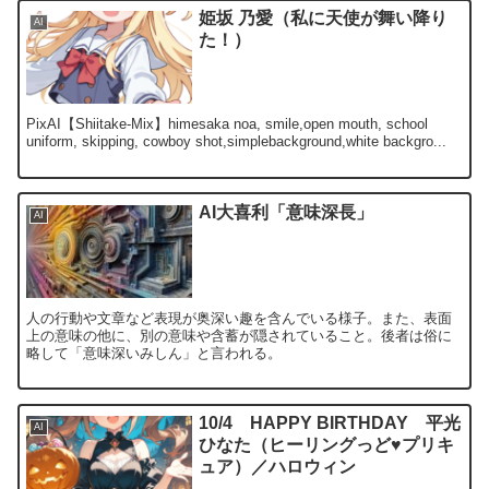
姫坂 乃愛（私に天使が舞い降り
AI
た！）
PixAI【Shiitake-Mix】himesaka noa, smile,open mouth, school
uniform, skipping, cowboy shot,simplebackground,white backgro...
AI大喜利「意味深長」
AI
人の行動や文章など表現が奥深い趣を含んでいる様子。また、表面
上の意味の他に、別の意味や含蓄が隠されていること。後者は俗に
略して「意味深いみしん」と言われる。
10/4 HAPPY BIRTHDAY 平光
AI
ひなた（ヒーリングっど♥プリキ
ュア）／ハロウィン