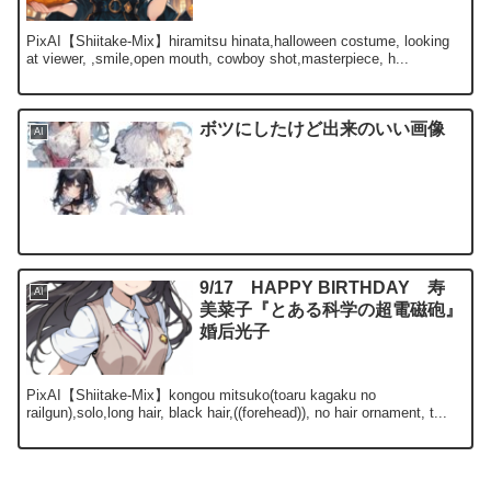
PixAI【Shiitake-Mix】hiramitsu hinata,halloween costume, looking
at viewer, ,smile,open mouth, cowboy shot,masterpiece, h...
ボツにしたけど出来のいい画像
AI
9/17 HAPPY BIRTHDAY 寿
AI
美菜子『とある科学の超電磁砲』
婚后光子
PixAI【Shiitake-Mix】kongou mitsuko(toaru kagaku no
railgun),solo,long hair, black hair,((forehead)), no hair ornament, t...