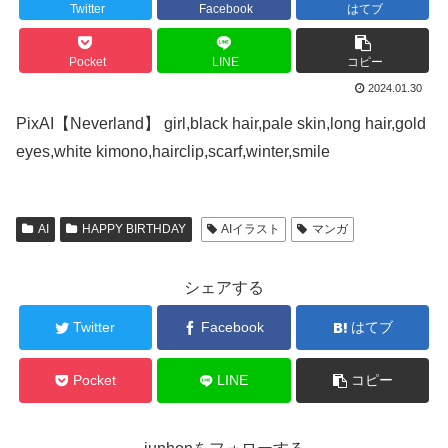
Twitter
Facebook
はてブ
Pocket
LINE
コピー
2024.01.30
PixAI【Neverland】 girl,black hair,pale skin,long hair,gold
eyes,white kimono,hairclip,scarf,winter,smile
AI
HAPPY BIRTHDAY
AIイラスト
マンガ
シェアする
Twitter
Facebook
はてブ
Pocket
LINE
コピー