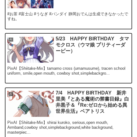
#お茶 #富士山 #うなぎ #バンダイ 静岡おでんは生成できなかったで
すね。
5/23 HAPPY BIRTHDAY タマ
AI
モクロス（ウマ娘 プリティーダ
ービー）
PixAI【Shiitake-Mix】tamamo cross (umamusume), tracen school
uniform, smile,open mouth, cowboy shot,simplebackgro...
7/4 HAPPY BIRTHDAY 新井
AI
里美『とある魔術の禁書目録』白
井黒子＆『Re:ゼロから始める異
世界生活』ベアトリス
PixAI【Shiitake-Mix】shirai kuroko, serious,open mouth,
Armband,cowboy shot,simplebackground,white background,
masterpiec...