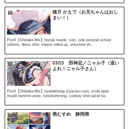
穂月 かえで（お兄ちゃんはおし
AI
まい！）
PixAI【Shiitake-Mix】hozuki kaede, solo, side ponytail,school
uniform, dress shirt, sleeve rolled up, untucked sh...
03/15 邪神忌／ニャル子（這い
AI
よれ！ニャル子さん）
PixAI【Shiitake-Mix】nyarlathotep (nyaruko-san), smile,open
mouth,henshin pose, foreshortening, cowboy shot,spiral ba...
県むすめ 静岡県
AI