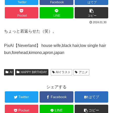
Twitter
Facebook
はてブ
Pocket
LINE
コピー
2024.01.30
ちょっと若返らせた（笑）。
PixAI【Neverland】 house wife,black hair,low single hair
bun,forehead,kimono,apron,japan
AI
HAPPY BIRTHDAY
AIイラスト
アニメ
シェアする
Twitter
Facebook
はてブ
Pocket
LINE
コピー