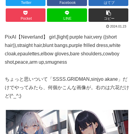
Twitter
Facebook
はてブ
Pocket
LINE
コピー
2024.01.23
PixAI【Neverland】 girl,[light] purple hair,very ((short
hair)),straight hair,blunt bangs,purple frilled dress,white
cloak,epaulettes,elbow gloves,bare shoulders,cowboy
shot,peace,arm up,smugness
ちょっと思いついて「SSSS.GRIDMAN,sinjyo akane」だ
けでやってみたら、何個かこんな画像が。右のは六花だけ
ど(^_^;)