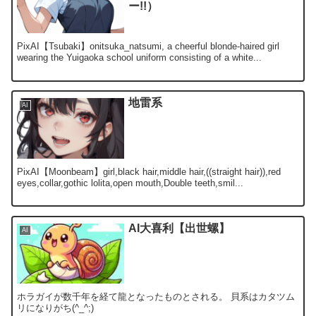
ー!!）
PixAI【Tsubaki】onitsuka_natsumi, a cheerful blonde-haired girl
wearing the Yuigaoka school uniform consisting of a white...
地雷系
AI
PixAI【Moonbeam】girl,black hair,middle hair,((straight hair)),red
eyes,collar,gothic lolita,open mouth,Double teeth,smil...
AI大喜利【出世螺】
AI
ホラガイが数千年を経て龍となったものとされる。 貝系はカタツム
リになりがち(^_^;)