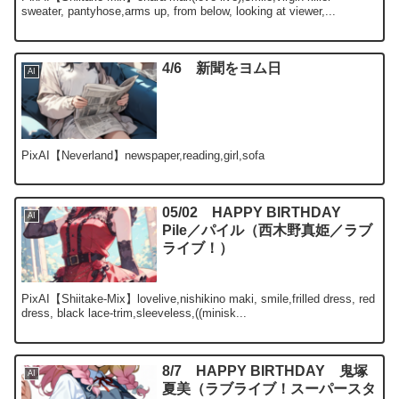
sweater, pantyhose,arms up, from below, looking at viewer,...
4/6 新聞をヨム日
AI
PixAI【Neverland】newspaper,reading,girl,sofa
05/02 HAPPY BIRTHDAY
AI
Pile／パイル（西木野真姫／ラブ
ライブ！）
PixAI【Shiitake-Mix】lovelive,nishikino maki, smile,frilled dress, red
dress, black lace-trim,sleeveless,((minisk...
8/7 HAPPY BIRTHDAY 鬼塚
AI
夏美（ラブライブ！スーパースタ