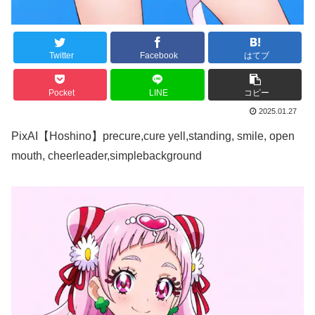
Twitter
Facebook
はてブ
Pocket
LINE
コピー
2025.01.27
PixAI【Hoshino】precure,cure yell,standing, smile, open
mouth, cheerleader,simplebackground