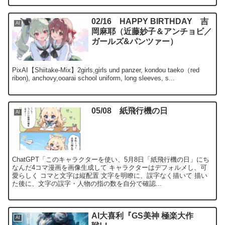
02/16 HAPPY BIRTHDAY 吉
AI
岡麻耶（近藤妙子＆アンチョビ／
ガールズ&パンツァー）
PixAI【Shiitake-Mix】2girls,girls und panzer, kondou taeko（red
ribon), anchovy,ooarai school uniform, long sleeves, s...
05/08 紙飛行機の日
AI
ChatGPT「このキャラクターを使い、5月8日「紙飛行機の日」にち
なんだ4コマ漫画を画像生成して キャラクターはデフォルメし、可
愛らしく コマと文字は縦配置 文字を明瞭に、誤字なく描いて 描い
た後に、文字の誤字・人物の指の数を自分で確認...
AI大喜利『GS美神 極楽大作
AI