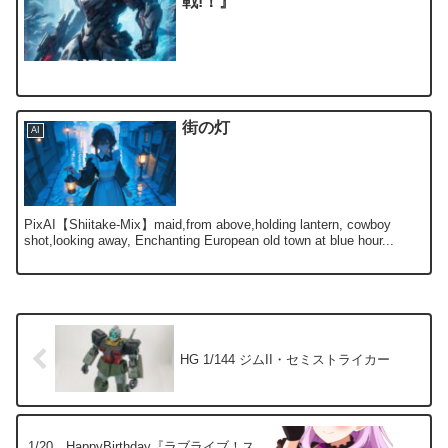
戦!！』
街の灯
AI
PixAI【Shiitake-Mix】maid,from above,holding lantern, cowboy
shot,looking away, Enchanting European old town at blue hour...
HG 1/144 ジムII・セミストライカー
1/20 HappyBirthday『ラブライブ！ス