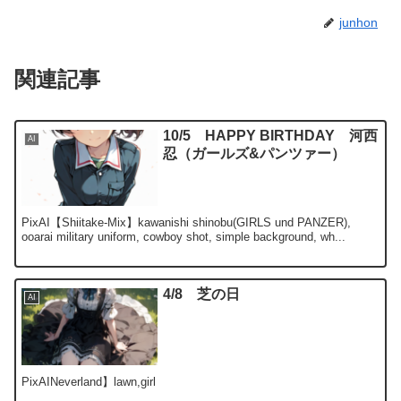
junhon
関連記事
10/5 HAPPY BIRTHDAY 河西
AI
忍（ガールズ&パンツァー）
PixAI【Shiitake-Mix】kawanishi shinobu(GIRLS und PANZER),
ooarai military uniform, cowboy shot, simple background, wh...
4/8 芝の日
AI
PixAINeverland】lawn,girl