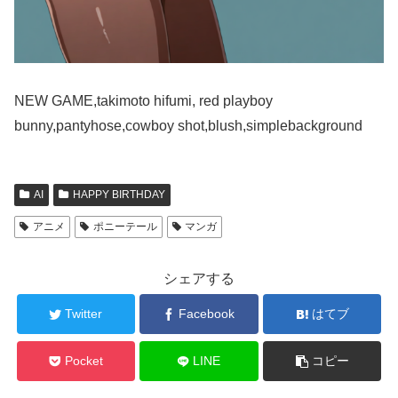
NEW GAME,takimoto hifumi, red playboy
bunny,pantyhose,cowboy shot,blush,simplebackground
AI
HAPPY BIRTHDAY
アニメ
ポニーテール
マンガ
シェアする
Twitter
Facebook
はてブ
Pocket
LINE
コピー