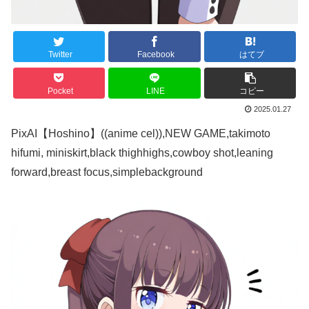
Twitter
Facebook
はてブ
Pocket
LINE
コピー
2025.01.27
PixAI【Hoshino】((anime cel)),NEW GAME,takimoto
hifumi, miniskirt,black thighhighs,cowboy shot,leaning
forward,breast focus,simplebackground