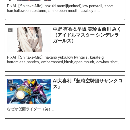
PixAI【Shiitake-Mix】hozuki momiji(onimai),low ponytail, short
hair,halloween costume, smile,open mouth, cowboy s...
中野 有香＆早坂 美玲＆前川 みく
AI
（アイドルマスター シンデレラ
ガールズ）
PixAI【Shiitake-Mix】nakano yuka,low twintails, karate gi,
bottomless,panties, embarrassed,blush,open mouth, cowboy shot,...
AI大喜利『超時空騎団サザンクロ
AI
ス』
なぜか仮面ライダー（笑）。