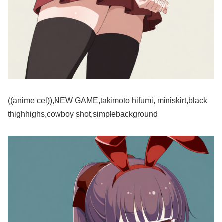
((anime cel)),NEW GAME,takimoto hifumi, miniskirt,black
thighhighs,cowboy shot,simplebackground