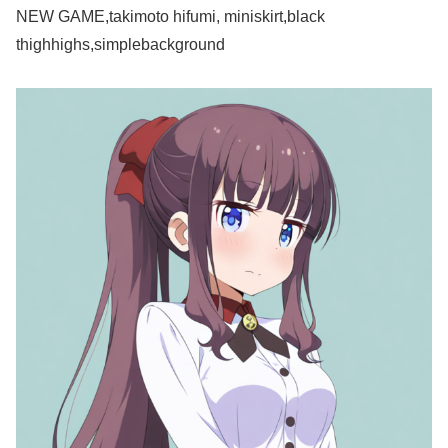
NEW GAME,takimoto hifumi, miniskirt,black
thighhighs,simplebackground