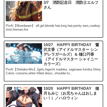
3/7 消防記念日 消防士エルフ
AI
さん
PixAI【Moonbeam】 elf,girl,blonde hair,long hair,pointy ears,cowboy
shot,fireman,fire
10/27 HAPPY BIRTHDAY 鷺
AI
沢文香（アイドルマスター シン
デレラガールズ）＆ 樋口円香
（アイドルマスター シャイニー
カラーズ）
PixAI【Shiitake-Mix】2girls,higuchi madoka, sagisawa fumika,Shiny
Colors costume,white frilled dress, shoulder-to...
10/20 HAPPY BIRTHDAY 穂
AI
月もみじ（お兄ちゃんはおしま
い！）／ハロウィン