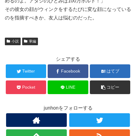
めるのよ。アタシのひとみは100万ボルト！」
その彼女の顔がウィンクをするたびに変な顔になっている
のを指摘すべきか、友人は悩むのだった。
小説
掌編
シェアする
Twitter
Facebook
はてブ
Pocket
LINE
コピー
junhonをフォローする