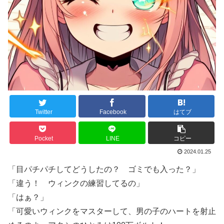
Twitter
Facebook
はてブ
Pocket
LINE
コピー
2024.01.25
「目パチパチしてどうしたの？ ゴミでも入った？」
「違う！ ウィンクの練習してるの」
「はぁ？」
「可愛いウィンクをマスターして、男の子のハートを射止