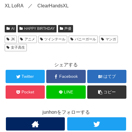
XL LoRA ／ ClearHandsXL
AI
HAPPY BIRTHDAY
声優
JK
アニメ
ツインテール
バニーガール
マンガ
女子高生
シェアする
Twitter
Facebook
はてブ
Pocket
LINE
コピー
junhonをフォローする