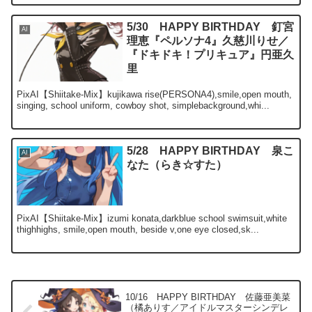
5/30 HAPPY BIRTHDAY 釘宮
AI
理恵『ペルソナ4』久慈川りせ／
『ドキドキ！プリキュア』円亜久
里
PixAI【Shiitake-Mix】kujikawa rise(PERSONA4),smile,open mouth,
singing, school uniform, cowboy shot, simplebackground,whi...
5/28 HAPPY BIRTHDAY 泉こ
AI
なた（らき☆すた）
PixAI【Shiitake-Mix】izumi konata,darkblue school swimsuit,white
thighhighs, smile,open mouth, beside v,one eye closed,sk...
10/16 HAPPY BIRTHDAY 佐藤亜美菜
（橘ありす／アイドルマスターシンデレ