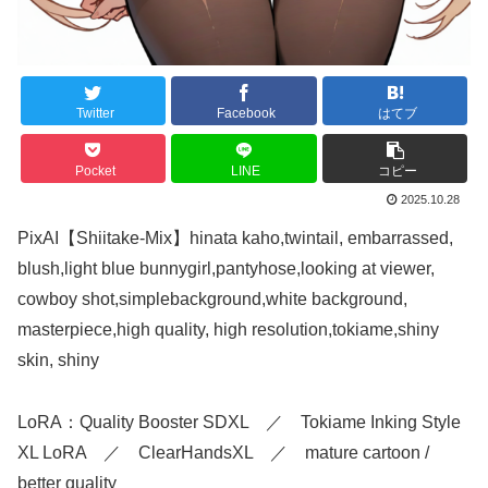
Twitter
Facebook
はてブ
Pocket
LINE
コピー
2025.10.28
PixAI【Shiitake-Mix】hinata kaho,twintail, embarrassed,
blush,light blue bunnygirl,pantyhose,looking at viewer,
cowboy shot,simplebackground,white background,
masterpiece,high quality, high resolution,tokiame,shiny
skin, shiny
LoRA：Quality Booster SDXL ／ Tokiame Inking Style
XL LoRA ／ ClearHandsXL ／ mature cartoon /
better quality