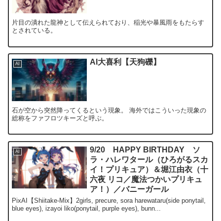
片目の潰れた龍神として伝えられており、稲光や暴風雨をもたらす
とされている。
AI大喜利【天狗礫】
AI
石が空から突然降ってくるという現象。 海外ではこういった現象の
総称をファフロツキーズと呼ぶ。
9/20 HAPPY BIRTHDAY ソ
AI
ラ・ハレワタール（ひろがるスカ
イ！プリキュア）＆堀江由衣（十
六夜 リコ／魔法つかいプリキュ
ア！）／バニーガール
PixAI【Shiitake-Mix】2girls, precure, sora harewataru(side ponytail,
blue eyes), izayoi liko(ponytail, purple eyes), bunn...