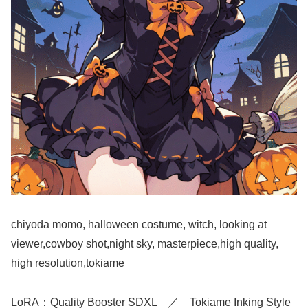
chiyoda momo, halloween costume, witch, looking at
viewer,cowboy shot,night sky, masterpiece,high quality,
high resolution,tokiame
LoRA：Quality Booster SDXL ／ Tokiame Inking Style