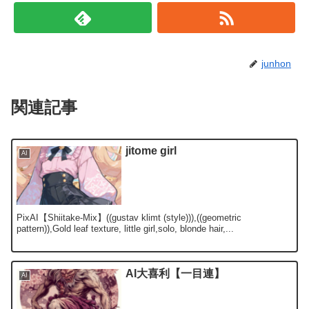
junhon
関連記事
jitome girl
AI
PixAI【Shiitake-Mix】((gustav klimt (style))),((geometric
pattern)),Gold leaf texture, little girl,solo, blonde hair,...
AI大喜利【一目連】
AI