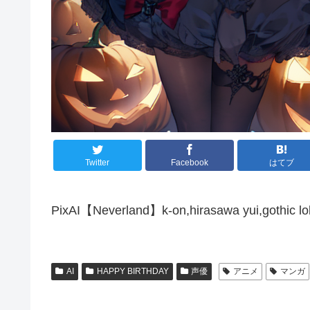
Twitter
Facebook
はてブ
PixAI【Neverland】k-on,hirasawa yui,gothic lol
AI
HAPPY BIRTHDAY
声優
アニメ
マンガ