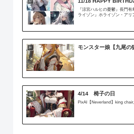
11/18 HAPPY BIRT
AI
『涼宮ハルヒの憂鬱』長門有
ライゾン』ホライゾン・アリア
モンスター娘【九尾の
AI
4/14 椅子の日
AI
PixAI【Neverland】king chair,