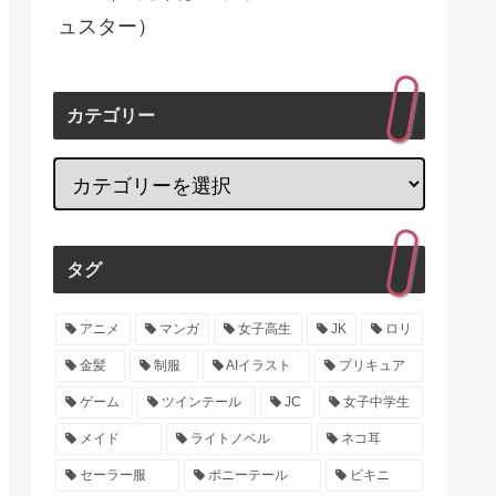
ュスター）
カテゴリー
タグ
アニメ
マンガ
女子高生
JK
ロリ
金髪
制服
AIイラスト
プリキュア
ゲーム
ツインテール
JC
女子中学生
メイド
ライトノベル
ネコ耳
セーラー服
ポニーテール
ビキニ