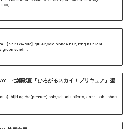
iece,...
ke-Mix】girl,elf,solo,blonde hair, long hair,light
s,green sundr...
IRTHDAY 七瀬彩夏『ひろがるスカイ！プリキュア』聖
ous】hijiri ageha(precure),solo,school uniform, dress shirt, short