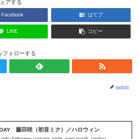
ェアする
Facebook
はてブ
LINE
コピー
onをフォローする
junhon
IRTHDAY 藤田咲（初音ミク）／ハロウィン
 miku,halloween costume, smile, open mouth, cowboy