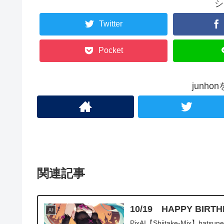
シ
Twitter
Pocket
junh
関連記事
10/19 HAPPY B
AI
PixAI【Shiitake-Mix】hatsune