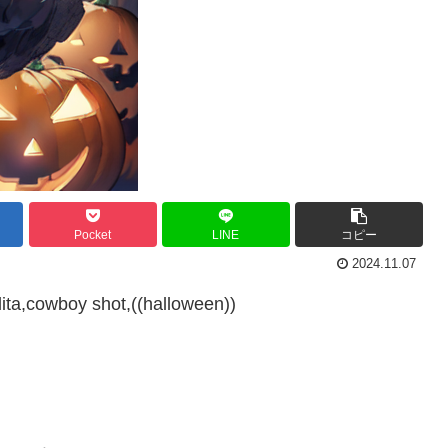
Pocket
LINE
コピー
2024.11.07
ita,cowboy shot,((halloween))