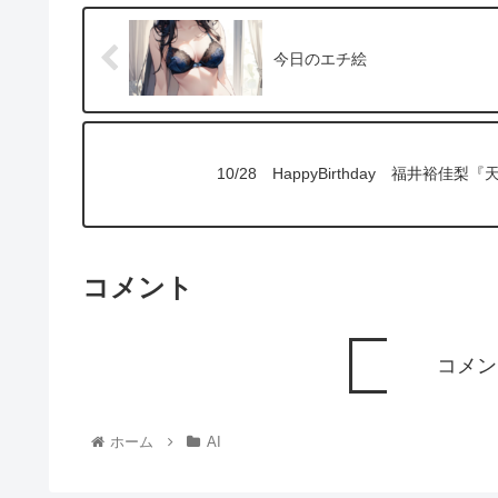
今日のエチ絵
10/28 HappyBirthday 福井
コメント
コメン
ホーム
AI