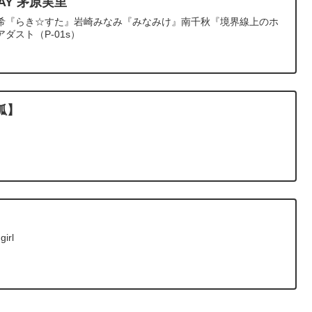
HDAY 茅原実里
希『らき☆すた』岩崎みなみ『みなみけ』南千秋『境界線上のホ
ダスト（P-01s）
狐】
girl