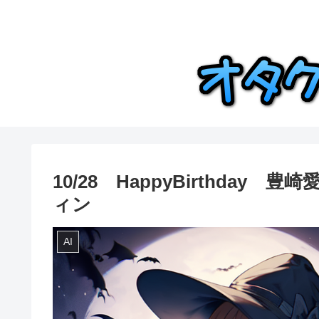
10/28 HappyBirthda
ィン
AI