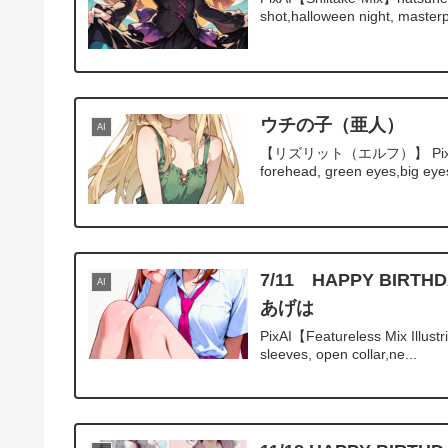
shot,halloween night, masterp
ウチの子（亜人）
AI
【リズリット（エルフ）】 PixAI【Shiita
forehead, green eyes,big eye
7/11 HAPPY B
AI
あげは
PixAI【Featureless Mix Illustri
sleeves, open collar,ne...