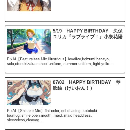
5/19 HAPPY BIRTHDAY 久保
AI
ユリカ『ラブライブ！』小泉花陽
PixAI【Featureless Mix Illustrious】lovelive,koizumi hanayo,
solo,otonokizaka school uniform, summer uniform, light yello...
07/02 HAPPY BIRTHDAY 琴
AI
吹紬（けいおん！）
PixAI【Shiitake-Mix】flat color, cel shading, kotobuki
tsumugi,smile,open mouth, maid, maid headdress,
sleeveless,cleavag...