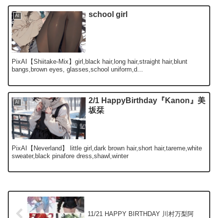
school girl
AI
PixAI【Shiitake-Mix】girl,black hair,long hair,straight hair,blunt
bangs,brown eyes, glasses,school uniform,d...
2/1 HappyBirthday『Kanon』美
AI
坂栞
PixAI【Neverland】 little girl,dark brown hair,short hair,tareme,white
sweater,black pinafore dress,shawl,winter
11/21 HAPPY BIRTHDAY 川村万梨阿