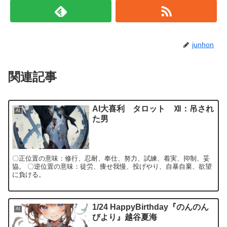
junhon
関連記事
AI大喜利 タロット Ⅻ：吊され
AI
た男
〇正位置の意味：修行、忍耐、奉仕、努力、試練、着実、抑制、妥
協。 〇逆位置の意味：徒労、痩せ我慢、投げやり、自暴自棄、欲望
に負ける。
1/24 HappyBirthday『のんのん
AI
びより』越谷夏海