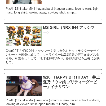
PixAI【Shiitake-Mix】hayasaka ai (kaguya-sama: love is war), 1girl,
maid, long skirt, looking away, cowboy shot, simp...
MS GIRL（NRX-044 アッシマ
AI
ー）
ChatGPT「NRX-044 アッシマーを美少女化したキャラクターデザイ
ンシートを画像生成して、キャラクターは2.5頭身のデフォルメスタ
イル、可愛らしくして、地球連邦軍のMS、各部の形状を正確に反映
して」
9/16 HAPPY BIRTHDAY 井上
AI
遥乃『ウマ娘 プリティーダービ
ー』イナリワン
PixAI【Shiitake-Mix】inari one (umamusume),tracen school uniform,
looking at viewer, smile,open mouth, full body, sim...