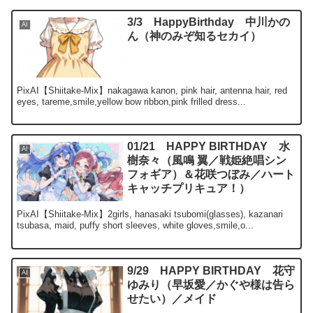
3/3 HappyBirthday 中川かの
AI
ん（神のみぞ知るセカイ）
PixAI【Shiitake-Mix】nakagawa kanon, pink hair, antenna hair, red
eyes, tareme,smile,yellow bow ribbon,pink frilled dress...
01/21 HAPPY BIRTHDAY 水
AI
樹奈々（風鳴 翼／戦姫絶唱シン
フォギア）＆花咲つぼみ／ハート
キャッチプリキュア！）
PixAI【Shiitake-Mix】2girls, hanasaki tsubomi(glasses), kazanari
tsubasa, maid, puffy short sleeves, white gloves,smile,o...
9/29 HAPPY BIRTHDAY 花守
AI
ゆみり（早坂愛／かぐや様は告ら
せたい）／メイド