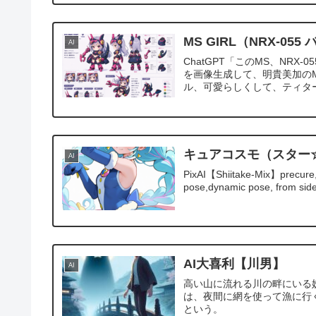
MS GIRL（NRX-05
AI
ChatGPT「このMS、NR
を画像生成して、明貴美加のM
ル、可愛らしくして、ティター
キュアコスモ（スター
AI
PixAI【Shiitake-Mix】precure,c
pose,dynamic pose, from side,
AI大喜利【川男】
AI
高い山に流れる川の畔にいる
は、夜間に網を使って漁に行
という。