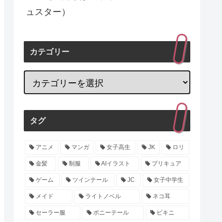
ュスター）
カテゴリー
タグ
アニメ
マンガ
女子高生
JK
ロリ
金髪
制服
AIイラスト
プリキュア
ゲーム
ツインテール
JC
女子中学生
メイド
ライトノベル
ネコ耳
セーラー服
ポニーテール
ビキニ