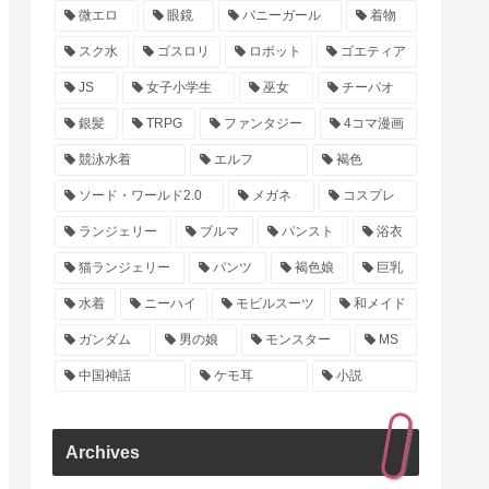
微エロ
眼鏡
バニーガール
着物
スク水
ゴスロリ
ロボット
ゴエティア
JS
女子小学生
巫女
チーパオ
銀髪
TRPG
ファンタジー
4コマ漫画
競泳水着
エルフ
褐色
ソード・ワールド2.0
メガネ
コスプレ
ランジェリー
ブルマ
パンスト
浴衣
猫ランジェリー
パンツ
褐色娘
巨乳
水着
ニーハイ
モビルスーツ
和メイド
ガンダム
男の娘
モンスター
MS
中国神話
ケモ耳
小説
Archives