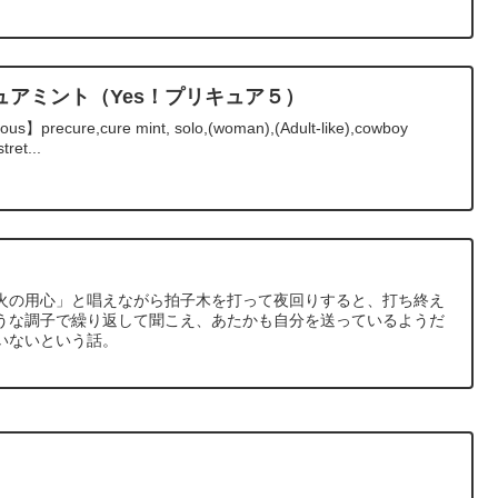
キュアミント（Yes！プリキュア５）
rious】precure,cure mint, solo,(woman),(Adult-like),cowboy
ret...
】
火の用心」と唱えながら拍子木を打って夜回りすると、打ち終え
うな調子で繰り返して聞こえ、あたかも自分を送っているようだ
いないという話。