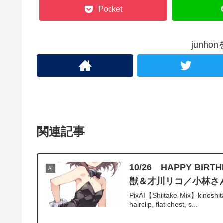
Pocket
junh
関連記事
10/26 HAPPY 
AI
獣＆才川リコ／小林さ
PixAI【Shiitake-Mix】kinoshita 
hairclip, flat chest, s...