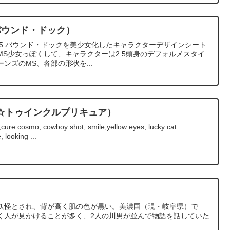
5 バウンド・ドック）
X-055 バウンド・ドックを美少女化したキャラクターデザインシート
S少女っぽくして、キャラクターは2.5頭身のデフォルメスタイ
ンズのMS、各部の形状を...
☆トゥインクルプリキュア）
ure cosmo, cowboy shot, smile,yellow eyes, lucky cat
 looking ...
妖怪とされ、背が高く肌の色が黒い。美濃国（現・岐阜県）で
く人が見かけることが多く、2人の川男が並んで物語を話していた