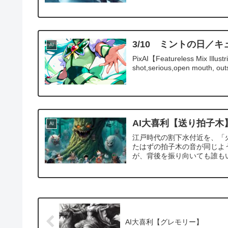
3/10 ミントの日／
AI
PixAI【Featureless Mix Illust
shot,serious,open mouth, outst
AI大喜利【送り拍子木
AI
江戸時代の割下水付近を、「
たはずの拍子木の音が同じよ
が、背後を振り向いても誰も
AI大喜利【グレモリー】