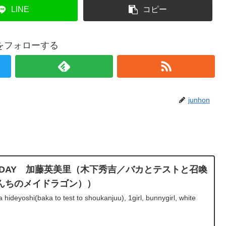
LINE
コピー
onをフォローする
junhon
BIRTHDAY 加藤英美里（木下秀吉／バカとテストと召喚
んちのメイドラゴン））
hideyoshi(baka to test to shoukanjuu), 1girl, bunnygirl, white