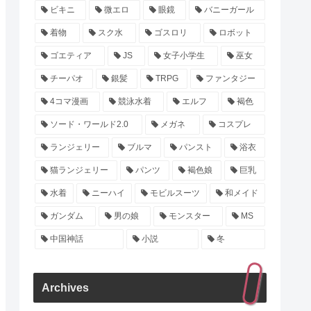
ビキニ
微エロ
眼鏡
バニーガール
着物
スク水
ゴスロリ
ロボット
ゴエティア
JS
女子小学生
巫女
チーパオ
銀髪
TRPG
ファンタジー
4コマ漫画
競泳水着
エルフ
褐色
ソード・ワールド2.0
メガネ
コスプレ
ランジェリー
ブルマ
パンスト
浴衣
猫ランジェリー
パンツ
褐色娘
巨乳
水着
ニーハイ
モビルスーツ
和メイド
ガンダム
男の娘
モンスター
MS
中国神話
小説
冬
Archives