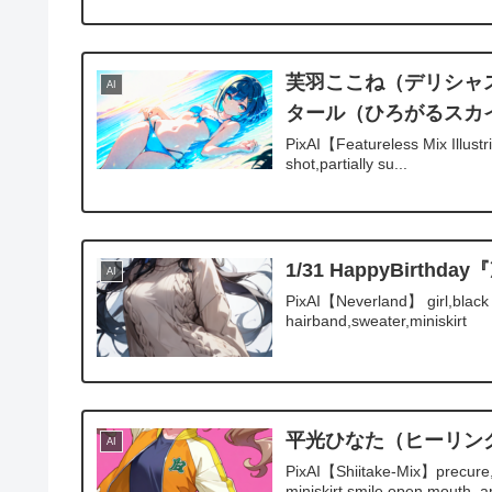
芙羽ここね（デリシャ
AI
タール（ひろがるスカ
PixAI【Featureless Mix Illustr
shot,partially su...
1/31 HappyBir
AI
PixAI【Neverland】 girl,black h
hairband,sweater,miniskirt
平光ひなた（ヒーリン
AI
PixAI【Shiitake-Mix】precure,hi
miniskirt,smile,open mouth, ar