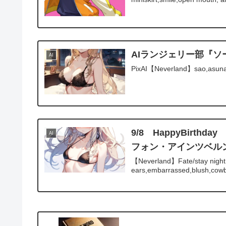
AIランジェリー部『
AI
PixAI【Neverland】sao,asuna,l
9/8 HappyBirthd
AI
フォン・アインツベル
【Neverland】Fate/stay night,Il
ears,embarrassed,blush,cowboy