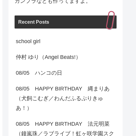
ガンプラなども作ってますよ。
Recent Posts
school girl
仲村 ゆり（Angel Beats!）
08/05 ハンコの日
08/05 HAPPY BIRTHDAY 縄まりあ
（犬飼こむぎ／わんだふるぷりきゅ
あ！）
08/05 HAPPY BIRTHDAY 法元明菜
（鐘嵐珠／ラブライブ！虹ヶ咲学園スク