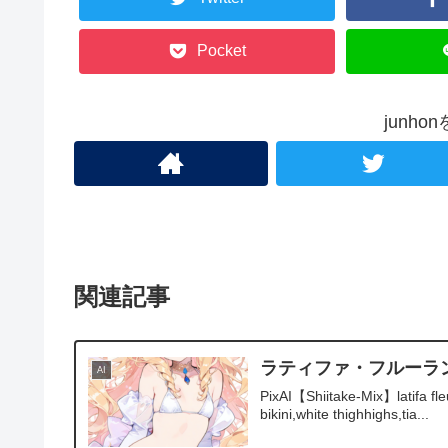
Pocket
junh
関連記事
ラティファ・フルーラ
AI
PixAI【Shiitake-Mix】latifa fle
bikini,white thighhighs,tia...