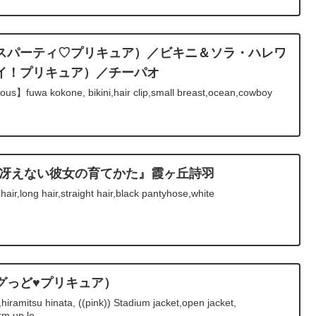
スパーティ♡プリキュア）／ビキニ＆ソラ・ハレワ
イ！プリキュア）／チーパオ
ious】fuwa kokone, bikini,hair clip,small breast,ocean,cowboy
thday『冴えない彼女の育てかた』霞ヶ丘詩羽
air,long hair,straight hair,black pantyhose,white
グっど♥プリキュア）
ramitsu hinata, ((pink)) Stadium jacket,open jacket,
m up,le...