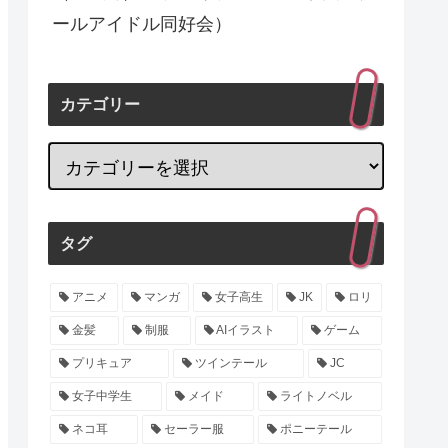
ールアイドル同好会）
カテゴリー
タグ
アニメ
マンガ
女子高生
JK
ロリ
金髪
制服
AIイラスト
ゲーム
プリキュア
ツインテール
JC
女子中学生
メイド
ライトノベル
ネコ耳
セーラー服
ポニーテール