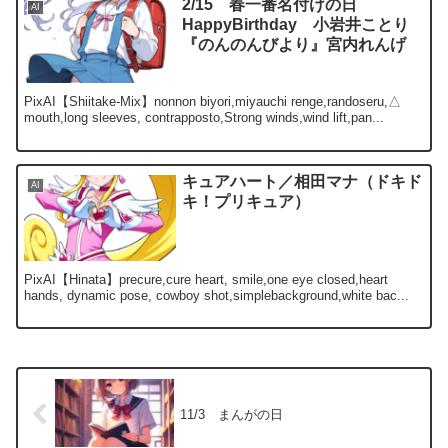
2/15 春一番名付けの日
AI
HappyBirthday 小岩井ことり
『のんのんびより』宮内れんげ
PixAI【Shiitake-Mix】nonnon biyori,miyauchi renge,randoseru,△
mouth,long sleeves, contrapposto,Strong winds,wind lift,pan...
キュアハート／相田マナ（ドキド
AI
キ！プリキュア）
PixAI【Hinata】precure,cure heart, smile,one eye closed,heart
hands, dynamic pose, cowboy shot,simplebackground,white bac...
11/3 まんがの日