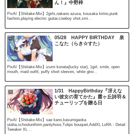
ん！』中野梓
PixAI【Shiitake-Mix】2girls,nakano azusa, kousaka kirino,punk
fashion,playing electric guitar,cowboy shot,smi...
05/28 HAPPY BIRTHDAY 泉
AI
こなた（らき☆すた）
PixAI【Shiitake-Mix】izumi konata(lucky star), 1girl, smile, open
mouth, maid outfit, puffy short sleeves, white glov...
1/31 HappyBirthday『冴えな
AI
い彼女の育てかた』霞ヶ丘詩羽＆
チューリップを贈る日
PixAI【Shiitake-Mix】sae kano,kasumigaoka
utaha,schooluniform,pantyhose,Tulips bouquet,AddXL LoRA：Detail
Tweaker XL ...