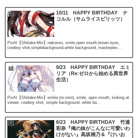
10/11 HAPPY BIRTHDAY ナ
AI
コルル（サムライスピリッツ）
PixAI【Shiitake-Mix】nakoruru, smile,open mouth,brown eyes,
cowboy shot,simplebackground,white background, masterpiec...
9/23 HAPPY BIRTHDAY エミ
AI
リア（Re:ゼロから始める異世界
生活）
PixAI【Shiitake-Mix】emilia (re:zero), smile, open mouth, looking at
viewer, cowboy shot, simple background, white ba...
6/23 HAPPY BIRTHDAY 竹達
AI
彩奈『俺の妹がこんなに可愛いわ
けがない』高坂桐乃＆『けいお