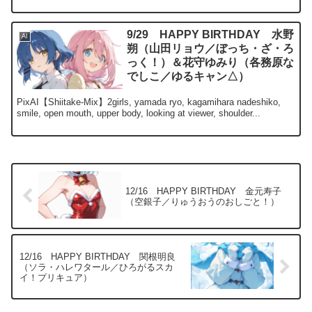
9/29 HAPPY BIRTHDAY 水野
AI
朔（山田リョウ／ぼっち・ざ・ろ
っく！）＆花守ゆみり（各務原な
でしこ／ゆるキャン△）
PixAI【Shiitake-Mix】2girls, yamada ryo, kagamihara nadeshiko,
smile, open mouth, upper body, looking at viewer, shoulder...
12/16 HAPPY BIRTHDAY 金元寿子
（空銀子／りゅうおうのおしごと！）
12/16 HAPPY BIRTHDAY 関根明良
（ソラ・ハレワタール／ひろがるスカ
イ！プリキュア）