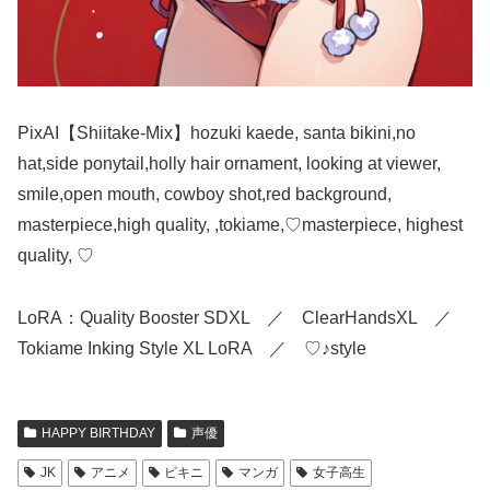
PixAI【Shiitake-Mix】hozuki kaede, santa bikini,no
hat,side ponytail,holly hair ornament, looking at viewer,
smile,open mouth, cowboy shot,red background,
masterpiece,high quality, ,tokiame,♡masterpiece, highest
quality, ♡
LoRA：Quality Booster SDXL ／ ClearHandsXL ／
Tokiame Inking Style XL LoRA ／ ♡♪style
HAPPY BIRTHDAY
声優
JK
アニメ
ビキニ
マンガ
女子高生