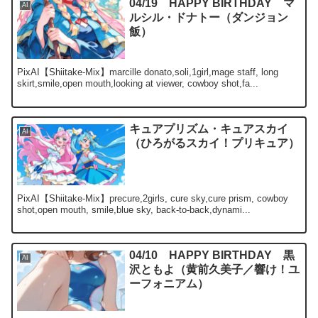
04/19 HAPPY BIRTHDAY マ
AI
ルシル・ドナトー（ダンジョン
飯）
PixAI【Shiitake-Mix】marcille donato,soli,1girl,mage staff, long
skirt,smile,open mouth,looking at viewer, cowboy shot,fa...
キュアプリズム・キュアスカイ
AI
（ひろがるスカイ！プリキュア）
PixAI【Shiitake-Mix】precure,2girls, cure sky,cure prism, cowboy
shot,open mouth, smile,blue sky, back-to-back,dynami...
04/10 HAPPY BIRTHDAY 黒
AI
沢ともよ（黄前久美子／響け！ユ
ーフォニアム）