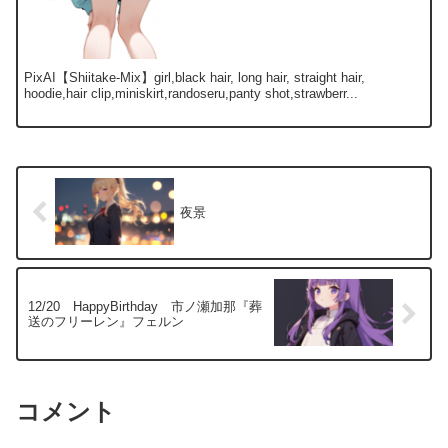
PixAI【Shiitake-Mix】girl,black hair, long hair, straight hair,
hoodie,hair clip,miniskirt,randoseru,panty shot,strawberr...
夜景
12/20 HappyBirthday 市ノ瀬加那『葬
送のフリーレン』フェルン
コメント