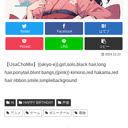
Twitter
Facebook
はてブ
Pocket
LINE
コピー
2024.12.23
【UsaChoMix】((ukiyo-e)),girl,solo,black hair,long
hair,ponytail,blunt bangs,((pink)) kimono,red hakama,red
hair ribbon,smile,simplebackground
AI
HAPPY BIRTHDAY
声優
アニメ
ゲーム
ポニーテール
着物