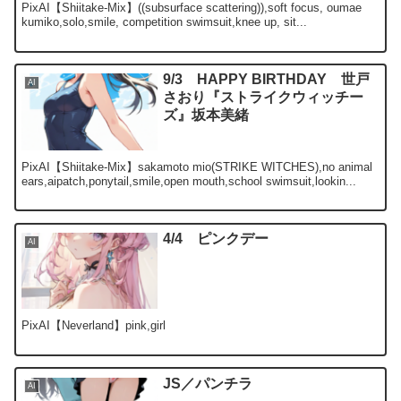
PixAI【Shiitake-Mix】((subsurface scattering)),soft focus, oumae
kumiko,solo,smile, competition swimsuit,knee up, sit...
9/3 HAPPY BIRTHDAY 世戸
AI
さおり『ストライクウィッチー
ズ』坂本美緒
PixAI【Shiitake-Mix】sakamoto mio(STRIKE WITCHES),no animal
ears,aipatch,ponytail,smile,open mouth,school swimsuit,lookin...
4/4 ピンクデー
AI
PixAI【Neverland】pink,girl
JS／パンチラ
AI