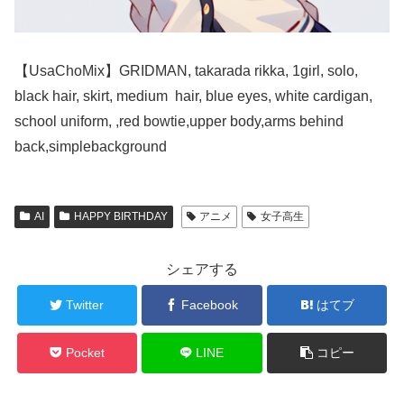
【UsaChoMix】GRIDMAN, takarada rikka, 1girl, solo,
black hair, skirt, medium hair, blue eyes, white cardigan,
school uniform, ,red bowtie,upper body,arms behind
back,simplebackground
AI
HAPPY BIRTHDAY
アニメ
女子高生
シェアする
Twitter
Facebook
はてブ
Pocket
LINE
コピー