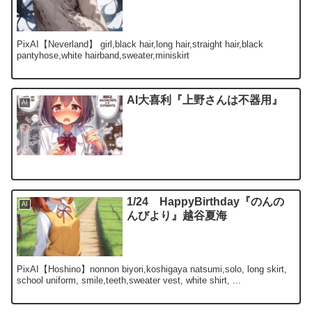
PixAI【Neverland】 girl,black hair,long hair,straight hair,black
pantyhose,white hairband,sweater,miniskirt
AI大喜利『上野さんは不器用』
AI
1/24 HappyBirthday『のんの
AI
んびより』越谷夏海
PixAI【Hoshino】nonnon biyori,koshigaya natsumi,solo, long skirt,
school uniform, smile,teeth,sweater vest, white shirt, ...