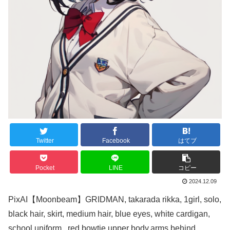
Twitter
Facebook
はてブ
Pocket
LINE
コピー
2024.12.09
PixAI【Moonbeam】GRIDMAN, takarada rikka, 1girl, solo,
black hair, skirt, medium hair, blue eyes, white cardigan,
school uniform, ,red bowtie,upper body,arms behind