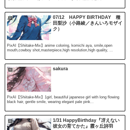
07/12 HAPPY BIRTHDAY 種
AI
田梨沙（小路綾／きんいろモザイ
ク）
PixAI【Shiitake-Mix】anime coloring, komichi aya, smile,open
mouth,cowboy shot,masterpiece,high resolution,high quality, ...
sakura
AI
PixAI【Shiitake-Mix】1girl, beautiful japanese girl with long flowing
black hair, gentle smile, wearing elegant pale pink...
1/31 HappyBirthday『冴えない
AI
彼女の育てかた』霞ヶ丘詩羽