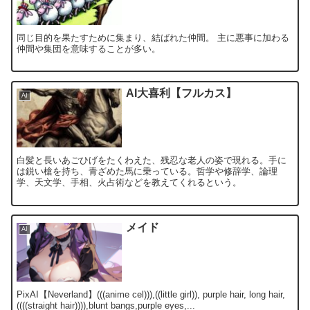
同じ目的を果たすために集まり、結ばれた仲間。 主に悪事に加わる
仲間や集団を意味することが多い。
AI大喜利【フルカス】
AI
白髪と長いあごひげをたくわえた、残忍な老人の姿で現れる。手に
は鋭い槍を持ち、青ざめた馬に乗っている。哲学や修辞学、論理
学、天文学、手相、火占術などを教えてくれるという。
メイド
AI
PixAI【Neverland】(((anime cel))),((little girl)), purple hair, long hair,
((((straight hair)))),blunt bangs,purple eyes,...