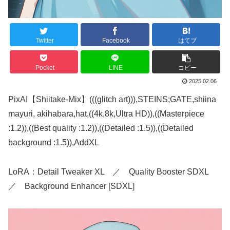
Twitter
Facebook
はてブ
Pocket
LINE
コピー
2025.02.06
PixAI【Shiitake-Mix】(((glitch art))),STEINS;GATE,shiina
mayuri, akihabara,hat,((4k,8k,Ultra HD)),((Masterpiece
:1.2)),((Best quality :1.2)),((Detailed :1.5)),((Detailed
background :1.5)),AddXL
LoRA：Detail Tweaker XL ／ Quality Booster SDXL
／ Background Enhancer [SDXL]