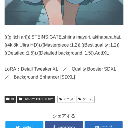
(((glitch art))),STEINS;GATE,shiina mayuri, akihabara,hat,
((4k,8k,Ultra HD)),((Masterpiece :1.2)),((Best quality :1.2)),
((Detailed :1.5)),((Detailed background :1.5)),AddXL
LoRA：Detail Tweaker XL ／ Quality Booster SDXL
／ Background Enhancer [SDXL]
AI
HAPPY BIRTHDAY
アニメ
ゲーム
シェアする
Twitter
Facebook
はてブ