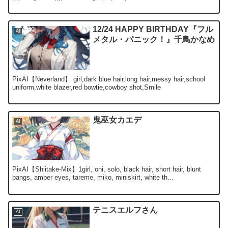
12/24 HAPPY BIRTHDAY『フル
AI
メタル・パニック！』千鳥かなめ
PixAI【Neverland】 girl,dark blue hair,long hair,messy hair,school
uniform,white blazer,red bowtie,cowboy shot,Smile
鬼巫女カエデ
AI
PixAI【Shiitake-Mix】1girl, oni, solo, black hair, short hair, blunt
bangs, amber eyes, tareme, miko, miniskirt, white th...
テニスエルフさん
AI