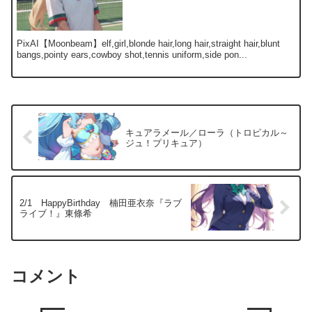
PixAI【Moonbeam】elf,girl,blonde hair,long hair,straight hair,blunt
bangs,pointy ears,cowboy shot,tennis uniform,side pon...
キュアラメール／ローラ（トロピカル～
ジュ！プリキュア）
2/1 HappyBirthday 楠田亜衣奈『ラブ
ライブ！』東條希
コメント