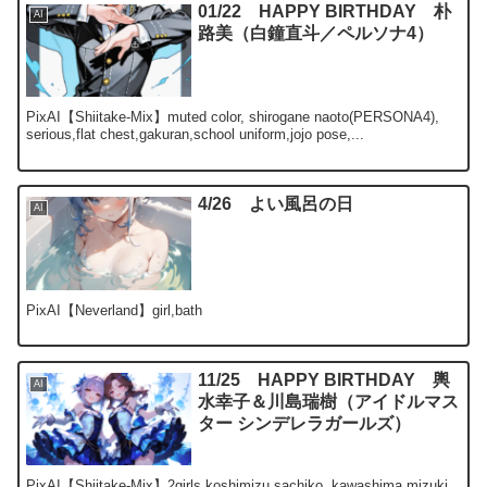
01/22 HAPPY BIRTHDAY 朴
AI
路美（白鐘直斗／ペルソナ4）
PixAI【Shiitake-Mix】muted color, shirogane naoto(PERSONA4),
serious,flat chest,gakuran,school uniform,jojo pose,...
4/26 よい風呂の日
AI
PixAI【Neverland】girl,bath
11/25 HAPPY BIRTHDAY 輿
AI
水幸子＆川島瑞樹（アイドルマス
ター シンデレラガールズ）
PixAI【Shiitake-Mix】2girls,koshimizu sachiko, kawashima mizuki,