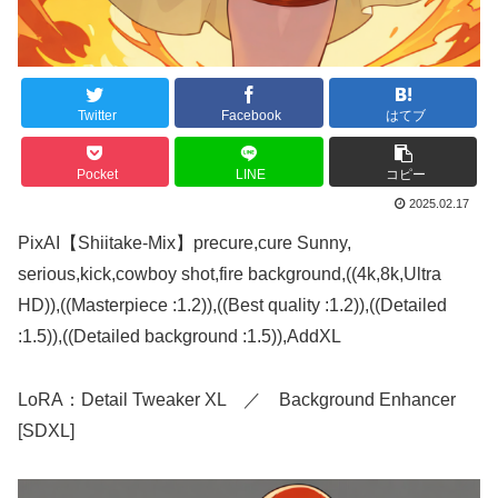
Twitter
Facebook
はてブ
Pocket
LINE
コピー
2025.02.17
PixAI【Shiitake-Mix】precure,cure Sunny,
serious,kick,cowboy shot,fire background,((4k,8k,Ultra
HD)),((Masterpiece :1.2)),((Best quality :1.2)),((Detailed
:1.5)),((Detailed background :1.5)),AddXL
LoRA：Detail Tweaker XL ／ Background Enhancer
[SDXL]