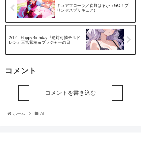
キュアフローラ／春野はるか（GO！プ
リンセスプリキュア）
2/12 HappyBirthday『絶対可憐チルド
レン』三宮紫穂＆ブラジャーの日
コメント
コメントを書き込む
ホーム
AI