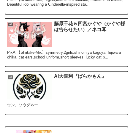
Beautiful idol wearing a Cinderella-inspired sta...
藤原千花＆四宮かぐや（かぐや様
AI
は告らせたい）／ネコ耳
PixAI【Shiitake-Mix】symmetry,2girls,shinomiya kaguya, fujiwara
chika, cat ears,school uniform,short sleeves, lucky cat p...
AI大喜利『ばらかもん』
AI
ウン、ソウダネー