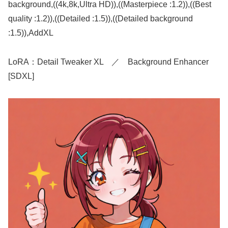
background,((4k,8k,Ultra HD)),((Masterpiece :1.2)),((Best
quality :1.2)),((Detailed :1.5)),((Detailed background
:1.5)),AddXL
LoRA：Detail Tweaker XL ／ Background Enhancer
[SDXL]