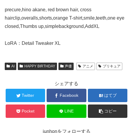
precure,hino akane, red brown hair, cross
hairclip,overalls,shorts,orange T-shirt,smile,teeth,one eye
closed,Thumbs up,simplebackground,AddXL
LoRA：Detail Tweaker XL
AI
HAPPY BIRTHDAY
声優
アニメ
プリキュア
シェアする
Twitter
Facebook
はてブ
Pocket
LINE
コピー
junhonをフォローする