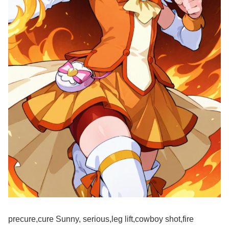
precure,cure Sunny, serious,leg lift,cowboy shot,fire