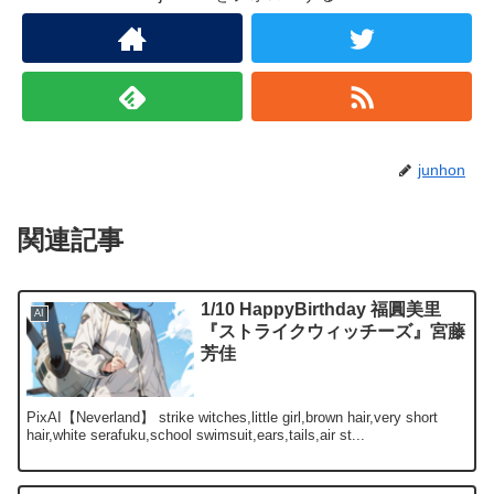
junhon
関連記事
1/10 HappyBirthday 福圓美里
AI
『ストライクウィッチーズ』宮藤
芳佳
PixAI【Neverland】 strike witches,little girl,brown hair,very short
hair,white serafuku,school swimsuit,ears,tails,air st...