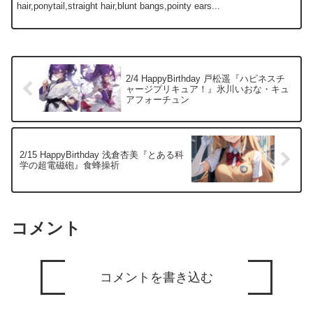
hair,ponytail,straight hair,blunt bangs,pointy ears...
2/4 HappyBirthday 戸松遥『ハピネスチ
ャージプリキュア！』氷川いおな・キュ
アフォーチュン
2/15 HappyBirthday 浅倉杏美『とある科
学の超電磁砲』食蜂操祈
コメント
コメントを書き込む