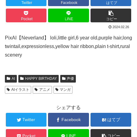
Twitter
Facebook
はてブ
Pocket
LINE
コピー
2024.02.26
PixAI【Neverland】 loli,little girl,6 year old,purple hair,long
twintail,expressionless,yellow hair ribbon,plain t-shirt,rural
scenery
AI
HAPPY BIRTHDAY
声優
AIイラスト
アニメ
マンガ
シェアする
Twitter
Facebook
はてブ
Pocket
LINE
コピー