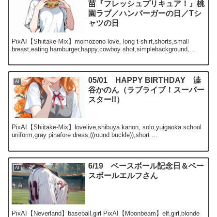
苗『フレッシュプリキュア！』桃
園ラブ／ハンバーガーの日／Tシ
ャツの日
PixAI【Shiitake-Mix】momozono love, long t-shirt,shorts,small
breast,eating hamburger,happy,cowboy shot,simplebackground,...
05/01 HAPPY BIRTHDAY 澁
AI
谷かのん（ラブライブ！スーパー
スター!!）
PixAI【Shiitake-Mix】lovelive,shibuya kanon, solo,yuigaoka school
uniform,gray pinafore dress,((round buckle)),short ...
6/19 ベースボール記念日＆ベー
AI
スボールエルフさん
PixAI【Neverland】baseball,girl PixAI【Moonbeam】elf,girl,blonde