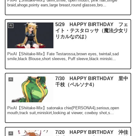
PixAI【Shiitake-Mix】devil,smile, open mouth, pink hair,single
braid,ahoge,pointy ears,large breast,round glasses,bro...
5/29 HAPPY BIRTHDAY フェ
AI
イト・テスタロッサ（魔法少女リ
リカルなのは）
PixAI【Shiitake-Mix】Fate Testarossa,brown eyes, twintail,sad
smile,black Blouse,short sleeves, Puff sleeve,black miniski...
7/30 HAPPY BIRTHDAY 里中
AI
千枝（ペルソナ4）
PixAI【Shiitake-Mix】satonaka chie(PERSONA4),serious,open
mouth,track suit,miniskirt,looking at viewer, cowboy shot,s...
7/20 HAPPY BIRTHDAY 沖佳
AI