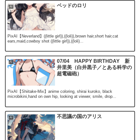
ベッドのロリ
AI
PixAI【Neverland】((little girl)),((loli)),brown hair,short hair,cat
ears,maid,cowboy shot ((little girl)),((loli)...
07/04 HAPPY BIRTHDAY 新
AI
井里美（白井黒子／とある科学の
超電磁砲）
PixAI【Shiitake-Mix】anime coloring, shirai kuroko, black
microbikini,hand on own hip, looking at viewer, smile, drop...
不思議の国のアリス
AI