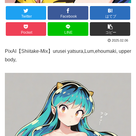
Twitter
Facebook
はてブ
Pocket
LINE
コピー
2025.02.06
PixAI【Shiitake-Mix】urusei yatsura,Lum,ehoumaki, upper
body,