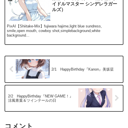
イドルマスター シンデレラガー
ルズ）
PixAI【Shiitake-Mix】fujiwara hajime,light blue sundress,
smile,open mouth, cowboy shot,simplebackground,white
background...
2/1 HappyBirthday『Kanon』美坂栞
2/2 HappyBirthday『NEW GAME！』
涼風青葉＆ツインテールの日
コメント