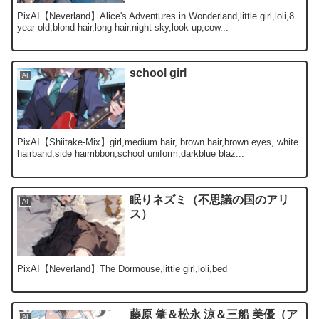
PixAI【Neverland】Alice's Adventures in Wonderland,little girl,loli,8
year old,blond hair,long hair,night sky,look up,cow...
school girl
AI
PixAI【Shiitake-Mix】girl,medium hair, brown hair,brown eyes, white
hairband,side hairribbon,school uniform,darkblue blaz...
眠りネズミ（不思議の国のアリ
AI
ス）
PixAI【Neverland】The Dormouse,little girl,loli,bed
藤原 肇＆松永 涼＆三船 美優（ア
AI