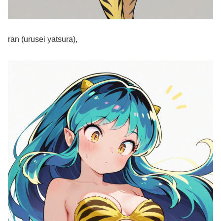
ran (urusei yatsura),