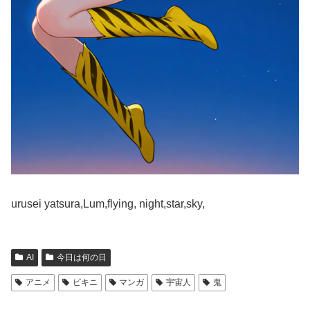
urusei yatsura,Lum,flying, night,star,sky,
AI
今日は何の日
アニメ
ビキニ
マンガ
宇宙人
鬼