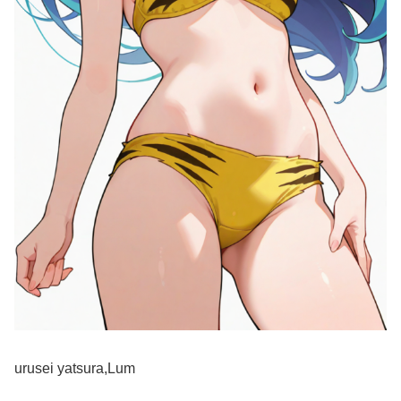
urusei yatsura,Lum