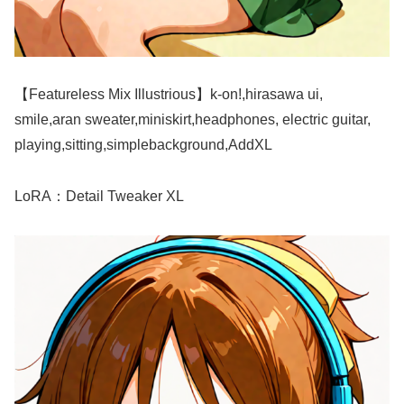
【Featureless Mix Illustrious】k-on!,hirasawa ui,
smile,aran sweater,miniskirt,headphones, electric guitar,
playing,sitting,simplebackground,AddXL
LoRA：Detail Tweaker XL