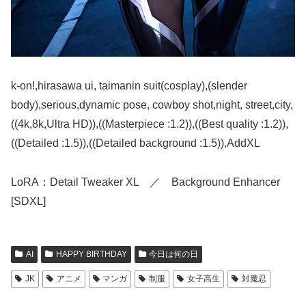
k-on!,hirasawa ui, taimanin suit(cosplay),(slender
body),serious,dynamic pose, cowboy shot,night, street,city,
((4k,8k,Ultra HD)),((Masterpiece :1.2)),((Best quality :1.2)),
((Detailed :1.5)),((Detailed background :1.5)),AddXL
LoRA：Detail Tweaker XL ／ Background Enhancer
[SDXL]
AI
HAPPY BIRTHDAY
今日は何の日
JK
アニメ
マンガ
制服
女子高生
対魔忍