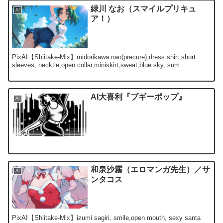
緑川 なお（スマイルプリキュ
AI
ア！）
PixAI【Shiitake-Mix】midorikawa nao(precure),dress shirt,short
sleeves, necktie,open collar,miniskirt,sweat,blue sky, sum...
AI大喜利『ブギーポップ』
AI
和泉沙霧（エロマンガ先生）／サ
AI
ンタコス
PixAI【Shiitake-Mix】izumi sagiri, smile,open mouth, sexy santa