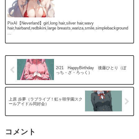
PixAI【Neverland】girl,long hair,silver hair,wavy
hair,hairband,redbikini,large breasts,wariza,smile,simplebackground
...
2/21 HappyBirthday 後藤ひとり（ぼ
っち・ざ・ろっく）
上原 歩夢（ラブライブ！虹ヶ咲学園スク
ールアイドル同好会）
コメント