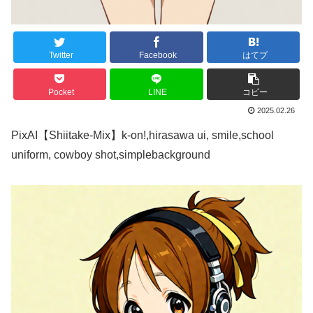
Twitter
Facebook
はてブ
Pocket
LINE
コピー
2025.02.26
PixAI【Shiitake-Mix】k-on!,hirasawa ui, smile,school
uniform, cowboy shot,simplebackground