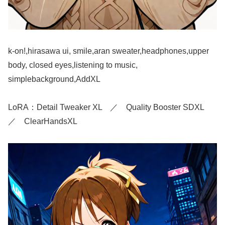
k-on!,hirasawa ui, smile,aran sweater,headphones,upper
body, closed eyes,listening to music,
simplebackground,AddXL
LoRA：Detail Tweaker XL ／ Quality Booster SDXL
／ ClearHandsXL