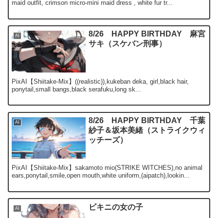
maid outfit, crimson micro-mini maid dress , white fur tr...
8/26 HAPPY BIRTHDAY 麻宮
AI
サキ（スケバン刑事）
PixAI【Shiitake-Mix】((realistic)),kukeban deka, girl,black hair,
ponytail,small bangs,black serafuku,long sk...
8/26 HAPPY BIRTHDAY 千葉
AI
紗子＆坂本美緒（ストライクウィ
ッチーズ）
PixAI【Shiitake-Mix】sakamoto mio(STRIKE WITCHES),no animal
ears,ponytail,smile,open mouth,white uniform,(aipatch),lookin...
ビキニの女の子
AI