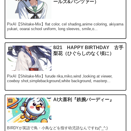
ールズ&パンツァー）
PixAI【Shiitake-Mix】flat color, cel shading,anime coloring, akiyama
yukari, ooarai school uniform, long sleeves, smile,o...
8/21 HAPPY BIRTHDAY 古手
AI
梨花（ひぐらしのなく頃に）
PixAI【Shiitake-Mix】furude rika,miko,wind ,looking at viewer,
cowboy shot,simplebackground,white background, masterp...
AI大喜利『鉄腕バーディー』
AI
BIRDYが英語で鳥・小鳥などを指す幼児語なんですね(^_^;)