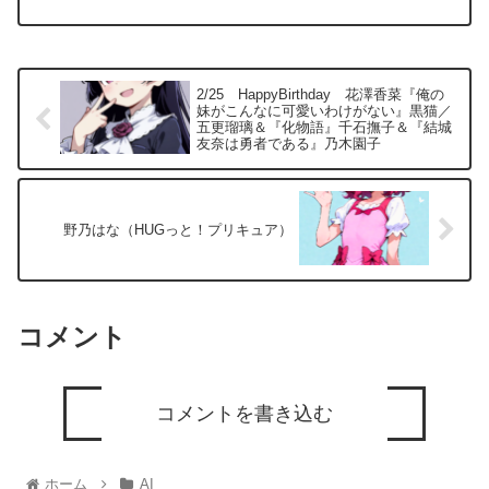
2/25 HappyBirthday 花澤香菜『俺の
妹がこんなに可愛いわけがない』黒猫／
五更瑠璃＆『化物語』千石撫子＆『結城
友奈は勇者である』乃木園子
野乃はな（HUGっと！プリキュア）
コメント
コメントを書き込む
ホーム
AI