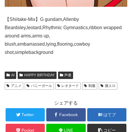
【Shiitake-Mix】G gundam,Allenby
Beardsley,leotard,Rhythmic Gymnastics,ribbon wrapped
around arms,arms up,
blush,embarrassed,lying,flooring,cowboy
shot,simplebackground
AI
HAPPY BIRTHDAY
声優
アニメ
バニーガール
レオタード
制服
微エロ
シェアする
Twitter
Facebook
はてブ
Pocket
LINE
コピー