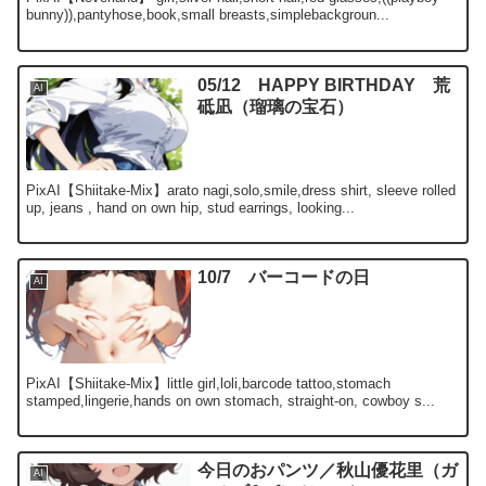
bunny)),pantyhose,book,small breasts,simplebackgroun...
05/12 HAPPY BIRTHDAY 荒
AI
砥凪（瑠璃の宝石）
PixAI【Shiitake-Mix】arato nagi,solo,smile,dress shirt, sleeve rolled
up, jeans , hand on own hip, stud earrings, looking...
10/7 バーコードの日
AI
PixAI【Shiitake-Mix】little girl,loli,barcode tattoo,stomach
stamped,lingerie,hands on own stomach, straight-on, cowboy s...
今日のおパンツ／秋山優花里（ガ
AI