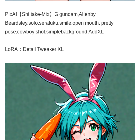
PixAI【Shiitake-Mix】G gundam,Allenby
Beardsley,solo,serafuku,smile,open mouth, pretty
pose,cowboy shot,simplebackground,AddXL
LoRA：Detail Tweaker XL