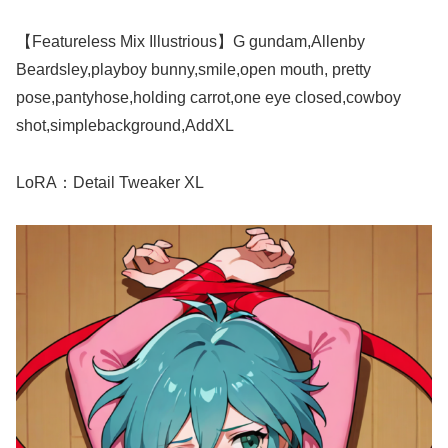
【Featureless Mix Illustrious】G gundam,Allenby
Beardsley,playboy bunny,smile,open mouth, pretty
pose,pantyhose,holding carrot,one eye closed,cowboy
shot,simplebackground,AddXL
LoRA：Detail Tweaker XL