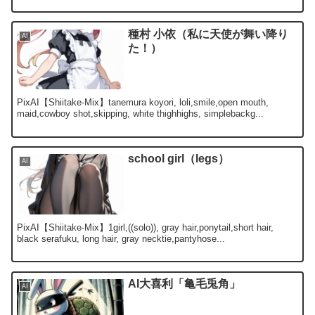
種村 小依（私に天使が舞い降り
AI
た！）
PixAI【Shiitake-Mix】tanemura koyori, loli,smile,open mouth,
maid,cowboy shot,skipping, white thighhighs, simplebackg...
school girl（legs）
AI
PixAI【Shiitake-Mix】1girl,((solo)), gray hair,ponytail,short hair,
black serafuku, long hair, gray necktie,pantyhose...
AI大喜利「亀毛兎角」
AI