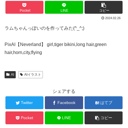
Pocket
LINE
コピー
2024.02.26
ラムちゃんっぽいのを作ってみた(^_^;)
PixAI【Neverland】 girl,tiger bikini,long hair,green
hair,horn,city,flying
AI
AIイラスト
シェアする
Twitter
Facebook
はてブ
Pocket
LINE
コピー