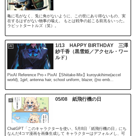
亀に毛がなく、兎に角がないように、この世にあり得ないもの、実
在するはずがない物事の喩え。 もとは戦争の起こる前兆をいった。
ラビットタートルズ（笑）。
1/13 HAPPY BIRTHDAY 三澤
AI
紗千香（黒雪姫／アクセル・ワー
ルド）
PixAI Reference Pro＋PixAI【Shiitake-Mix】kuroyukihime(accel
world), 1girl, antenna hair, school uniform, blazer, ((no emb...
05/08 紙飛行機の日
AI
ChatGPT「このキャラクターを使い、5月8日「紙飛行機の日」にち
なんだ4コマ漫画を画像生成して キャラクターはデフォルメし、可