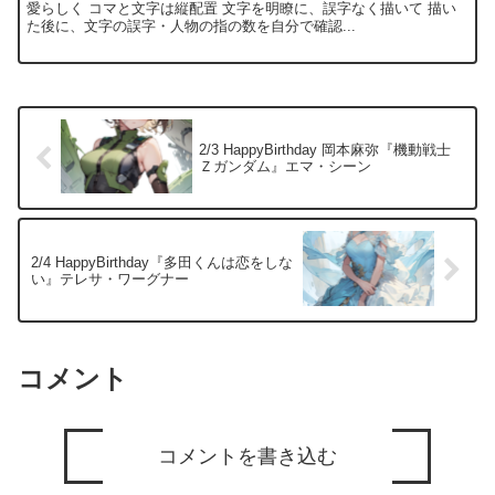
愛らしく コマと文字は縦配置 文字を明瞭に、誤字なく描いて 描い
た後に、文字の誤字・人物の指の数を自分で確認...
2/3 HappyBirthday 岡本麻弥『機動戦士
Ｚガンダム』エマ・シーン
2/4 HappyBirthday『多田くんは恋をしな
い』テレサ・ワーグナー
コメント
コメントを書き込む