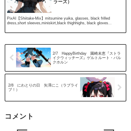
ラーズ）
PixAI【Shiitake-Mix】mitsumine yuika, glasses, black frilled
dress,short sleeves,miniskirt,black thighhighs, black gloves...
2/7 HappyBirthday 園崎未恵『ストラ
イクウィッチーズ』ゲルトルート・バル
クホルン
2/8 にわとりの日 矢澤にこ（ラブライ
ブ！）
コメント