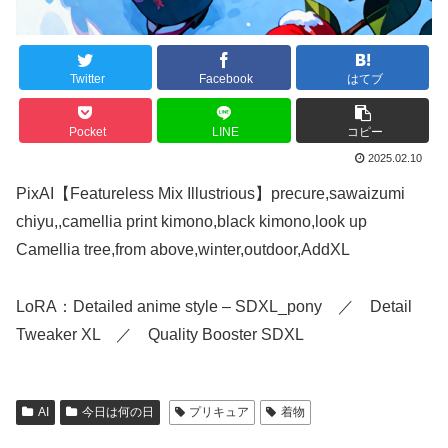
Twitter
Facebook
はてブ
Pocket
LINE
コピー
2025.02.10
PixAI【Featureless Mix Illustrious】precure,sawaizumi
chiyu,,camellia print kimono,black kimono,look up
Camellia tree,from above,winter,outdoor,AddXL
LoRA：Detailed anime style – SDXL_pony ／ Detail
Tweaker XL ／ Quality Booster SDXL
AI
今日は何の日
プリキュア
着物