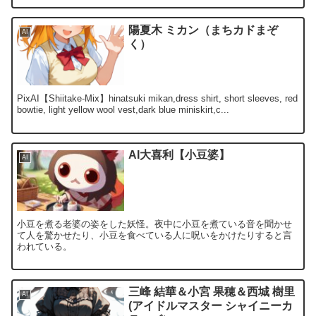
陽夏木 ミカン（まちカドまぞ
AI
く）
PixAI【Shiitake-Mix】hinatsuki mikan,dress shirt, short sleeves, red
bowtie, light yellow wool vest,dark blue miniskirt,c...
AI大喜利【小豆婆】
AI
小豆を煮る老婆の姿をした妖怪。夜中に小豆を煮ている音を聞かせ
て人を驚かせたり、小豆を食べている人に呪いをかけたりすると言
われている。
三峰 結華＆小宮 果穂＆西城 樹里
AI
(アイドルマスター シャイニーカ