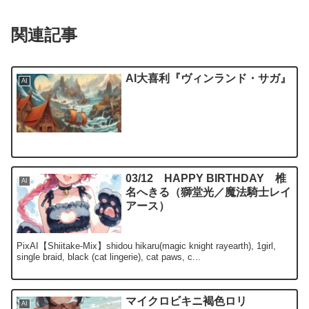
関連記事
AI大喜利『ヴィンランド・サガ』
AI
03/12 HAPPY BIRTHDAY 椎
AI
名へきる（獅堂光／魔法騎士レイ
アース）
PixAI【Shiitake-Mix】shidou hikaru(magic knight rayearth), 1girl,
single braid, black (cat lingerie), cat paws, c...
マイクロビキニ褐色ロリ
AI