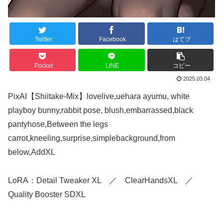
Twitter
Facebook
はてブ
Pocket
LINE
コピー
2025.03.04
PixAI【Shiitake-Mix】lovelive,uehara ayumu, white
playboy bunny,rabbit pose, blush,embarrassed,black
pantyhose,Between the legs
carrot,kneeling,surprise,simplebackground,from
below,AddXL
LoRA：Detail Tweaker XL ／ ClearHandsXL ／
Quality Booster SDXL