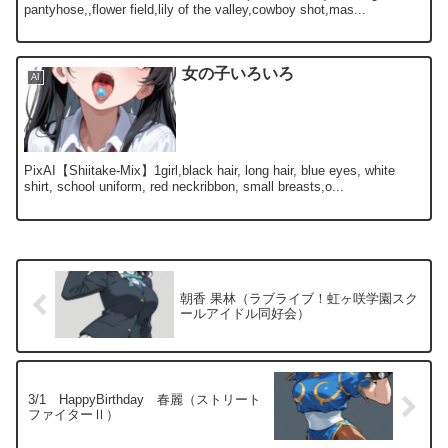
pantyhose,,flower field,lily of the valley,cowboy shot,mas...
女の子いろいろ
AI
PixAI【Shiitake-Mix】1girl,black hair, long hair, blue eyes, white
shirt, school uniform, red neckribbon, small breasts,o...
朝香 果林（ラブライブ！虹ヶ咲学園スク
ールアイドル同好会）
3/1 HappyBirthday 春麗（ストリート
ファイターⅡ）