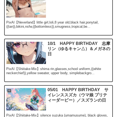
PixAI【Neverland】little girl,loli,8 year old,black hair,ponytail,
((tan)),bikini,nsfw,((bottomless)),smugness,tropical,be...
10/1 HAPPY BIRTHDAY 志摩
AI
リン（ゆるキャン△）＆メガネの
日
PixAI【Shiitake-Mix】shima rin,glasses,school uniform,((white
neckerchief)),yellow sweater, upper body, simplebackgro...
05/01 HAPPY BIRTHDAY サ
AI
イレンススズカ（ウマ娘 プリテ
ィーダービー）／スズランの日
PixAI【Shiitake-Mix】silence suzuka (umamusume), black gloves,