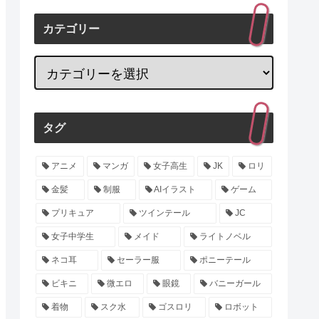
カテゴリー
タグ
アニメ
マンガ
女子高生
JK
ロリ
金髪
制服
AIイラスト
ゲーム
プリキュア
ツインテール
JC
女子中学生
メイド
ライトノベル
ネコ耳
セーラー服
ポニーテール
ビキニ
微エロ
眼鏡
バニーガール
着物
スク水
ゴスロリ
ロボット