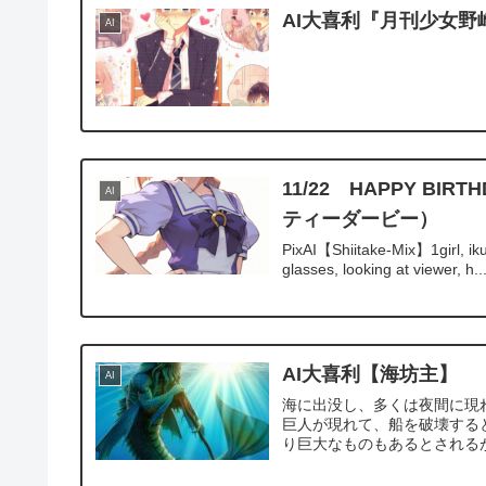
AI大喜利『月刊少女野
AI
11/22 HAPPY B
AI
ティーダービー）
PixAI【Shiitake-Mix】1girl, ik
glasses, looking at viewer, h..
AI大喜利【海坊主】
AI
海に出没し、多くは夜間に現
巨人が現れて、船を破壊する
り巨大なものもあるとされるが