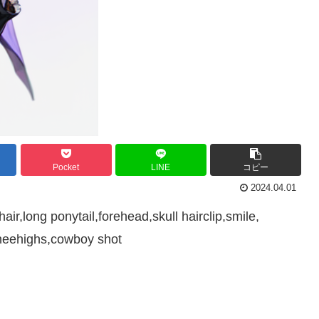
Pocket
LINE
コピー
2024.04.01
air,long ponytail,forehead,skull hairclip,smile,
 kneehighs,cowboy shot