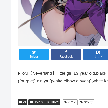
Twitter
Facebook
はてブ
PixAI【Neverland】 little girl,13 year old,black h
((purple)) ninjya,((white elbow gloves)),white
AI
HAPPY BIRTHDAY
アニメ
マンガ