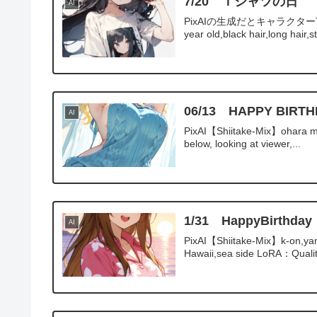
7/20 Ｔシャツの日
AI
PixAIの生成だとキャラクターTシャツに
year old,black hair,long hair,st
06/13 HAPPY B
AI
PixAI【Shiitake-Mix】ohara mari
below, looking at viewer,...
1/31 HappyBir
AI
PixAI【Shiitake-Mix】k-on,yam
Hawaii,sea side LoRA：Qualit