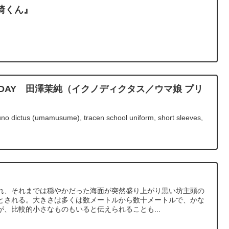
崎くん』
IRTHDAY 田澤茉純（イクノディクタス／ウマ娘 プリ
uno dictus (umamusume), tracen school uniform, short sleeves,
.
れ、それまでは穏やかだった海面が突然盛り上がり黒い坊主頭の
とされる。大きさは多くは数メートルから数十メートルで、かな
、比較的小さなものもいると伝えられることも...