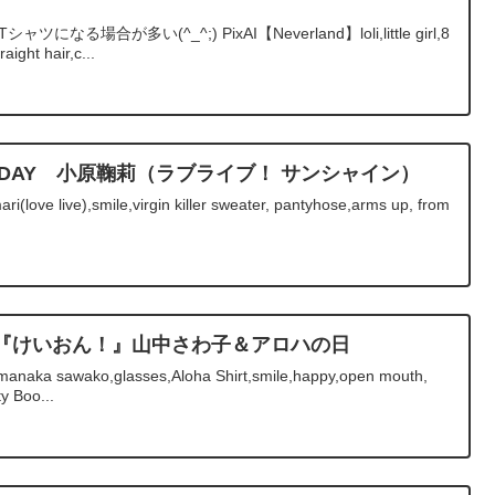
なる場合が多い(^_^;) PixAI【Neverland】loli,little girl,8
raight hair,c...
IRTHDAY 小原鞠莉（ラブライブ！ サンシャイン）
(love live),smile,virgin killer sweater, pantyhose,arms up, from
thday『けいおん！』山中さわ子＆アロハの日
anaka sawako,glasses,Aloha Shirt,smile,happy,open mouth,
y Boo...