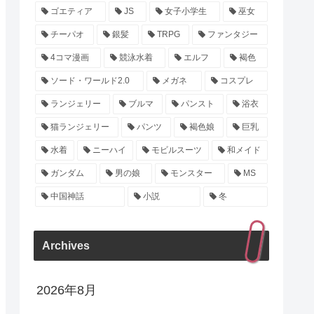
ゴエティア
JS
女子小学生
巫女
チーパオ
銀髪
TRPG
ファンタジー
4コマ漫画
競泳水着
エルフ
褐色
ソード・ワールド2.0
メガネ
コスプレ
ランジェリー
ブルマ
パンスト
浴衣
猫ランジェリー
パンツ
褐色娘
巨乳
水着
ニーハイ
モビルスーツ
和メイド
ガンダム
男の娘
モンスター
MS
中国神話
小説
冬
Archives
2026年8月